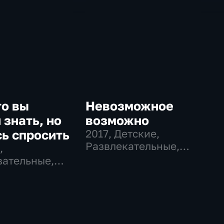
то вы
Невозможное
 знать, но
возможно
ь спросить
2017
, Детские,
Развлекательные,
,
образовательные
ательные,
ательные