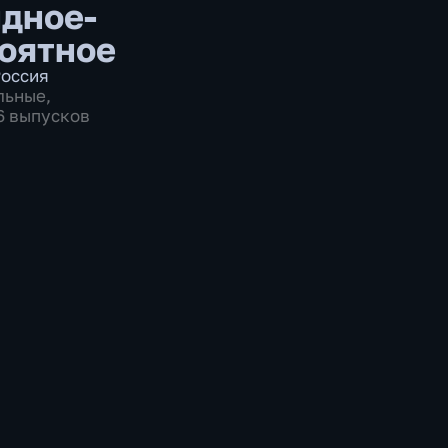
дное-
оятное
оссия
льные
,
96 выпусков