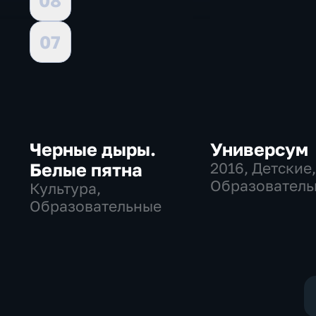
08
07
Черные дыры.
Универсум
Белые пятна
2016
, Детские
Образователь
Культура,
развлекатель
Образовательные