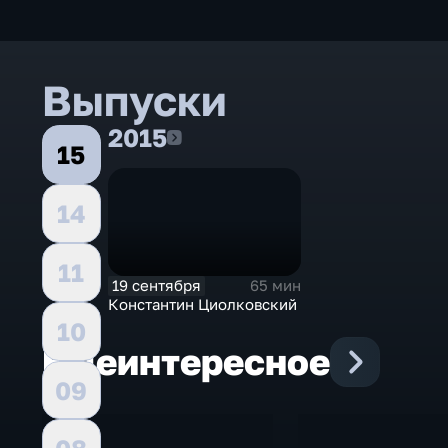
Выпуски
2015
2015
15
14
11
19 сентября
65 мин
Константин Циолковский
10
Еще
интересное
09