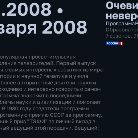
1.2008
•
Очеви
невер
варя 2008
Программа
Р
Образовате
7 сезонов, 
популярная просветительская
оления телезрителей. Первый выпуск
я о самых интересных событиях из мира
тории к научной тематике и учила
более авторитетные деятели науки и
оходчиво и интересно говорить о самом
ограмма знакомит с последними
блемы науки и цивилизации и помогает
 В 1980 году создатели программы
арственную премию СССР за программу.
льный приз "ТЭФИ" за личный вклад в
ный ведущий этой передачи. Ведущий: