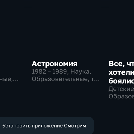
Астрономия
Все, ч
,
1982 – 1989
, Наука,
хотели
ные,
Образовательные, тВ
боялис
ные
СССР
Детские
Образов
развлек
Установить приложение Смотрим