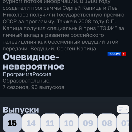
бурном потоке информации. В 1980 году
создатели программы Сергей Капица и Лев
Николаев получили Государственную премию
СССР за программу. Также в 2008 году С.П.
Капица получил специальный приз "ТЭФИ" за
личный вклад в развитие российского
телевидения как бессменный ведущий этой
передачи. Ведущий: Сергей Капица
Очевидное-
невероятное
Программа
Россия
Образовательные
,
7 сезонов, 96 выпусков
Выпуски
15
14
11
10
09
08
07