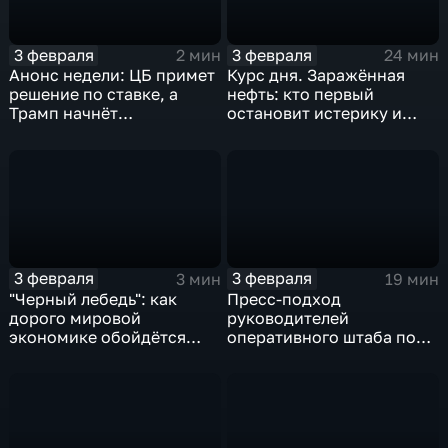
3 февраля
3 февраля
2 мин
24 мин
Анонс недели: ЦБ примет
Курс дня. Заражённая
решение по ставке, а
нефть: кто первый
Трамп начнёт
остановит истерику и
предвыборную гонку
почему ОПЕК лучше не
вмешиваться
3 февраля
3 февраля
3 мин
19 мин
"Черный лебедь": как
Пресс-подход
дорого мировой
руководителей
экономике обойдётся
оперативного штаба по
изоляция Поднебесной
борьбе с коронавирусом