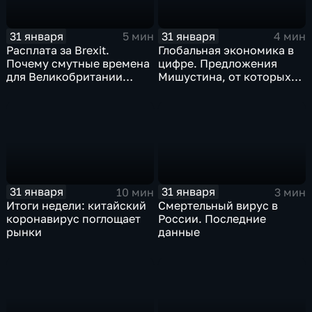
31 января
31 января
5 мин
4 мин
Расплата за Brexit.
Глобальная экономика в
Почему смутные времена
цифре. Предложения
для Великобритании
Мишустина, от которых
только начинаются
ЕАЭС не сможет
отказаться
31 января
31 января
10 мин
3 мин
Итоги недели: китайский
Смертельный вирус в
коронавирус поглощает
России. Последние
рынки
данные