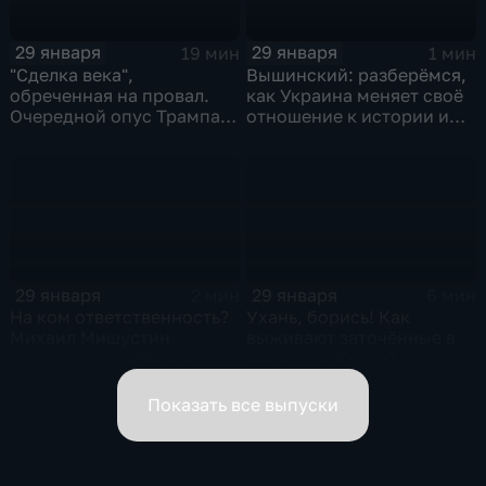
29 января
29 января
19 мин
1 мин
"Сделка века",
Вышинский: разберёмся,
обреченная на провал.
как Украина меняет своё
Очередной опус Трампа.
отношение к истории и
Жанр: политическая
почему
фантастика
29 января
29 января
2 мин
6 мин
На ком ответственность?
Ухань, борись! Как
Михаил Мишустин
выживают заточённые в
распределил обязанности
вирусном Китае?
вице-премьеров
Показать все выпуски