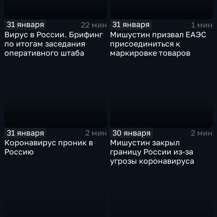
31 января
31 января
22 мин
1 мин
Вирус в России. Брифинг
Мишустин призвал ЕАЭС
по итогам заседания
присоединиться к
оперативного штаба
маркировке товаров
31 января
30 января
2 мин
2 мин
Коронавирус проник в
Мишустин закрыл
Россию
границу России из-за
угрозы коронавируса