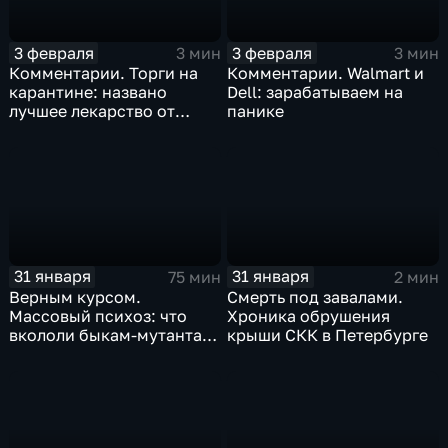
3 февраля
3 февраля
3 мин
3 мин
Комментарии. Торги на
Комментарии. Walmart и
карантине: названо
Dell: зарабатываем на
лучшее лекарство от
панике
коррекции
31 января
31 января
75 мин
2 мин
Верным курсом.
Смерть под завалами.
Массовый психоз: что
Хроника обрушения
вкололи быкам-мутантам,
крыши СКК в Петербурге
когда рухнет доллар и
почему месть Китая
станет страшнее вируса