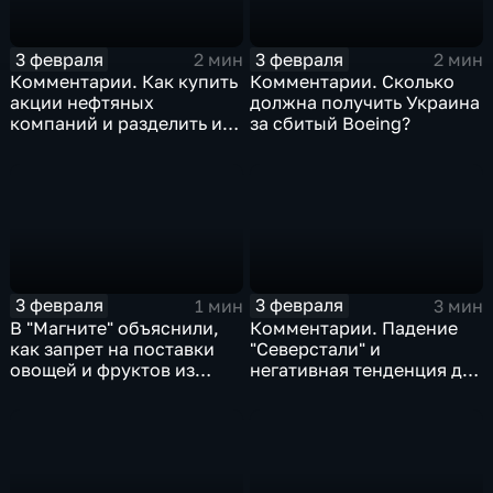
3 февраля
3 февраля
2 мин
2 мин
Комментарии. Как купить
Комментарии. Сколько
акции нефтяных
должна получить Украина
компаний и разделить их
за сбитый Boeing?
доход
3 февраля
3 февраля
1 мин
3 мин
В "Магните" объяснили,
Комментарии. Падение
как запрет на поставки
"Северстали" и
овощей и фруктов из
негативная тенденция для
Китая отразится на ценах
бизнеса Apple