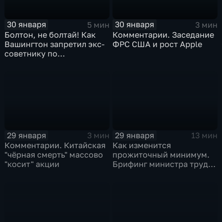
30 января
30 января
5 мин
3 мин
Болтон, не болтай! Как
Комментарии. Заседание
Вашингтон запретил экс-
ФРС США и рост Apple
советнику по
безопасности делиться
воспоминаниями
29 января
29 января
3 мин
13 мин
Комментарии. Китайская
Как изменится
"чёрная смерть" массово
прожиточный минимум.
"косит" акции
Брифинг министра труда
и соцзащиты Антона
Котякова