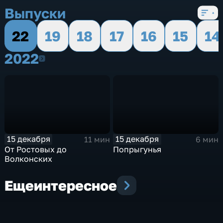
Выпуски
22
19
18
17
16
15
14
2022
2022
15 декабря
15 декабря
11 мин
6 мин
От Ростовых до
Попрыгунья
Волконских
Еще
интересное