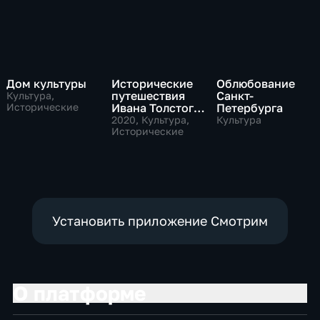
Дом культуры
Исторические
Облюбование
путешествия
Санкт-
Культура,
Исторические
Ивана Толстого.
Петербурга
"Парижские
2020
, Культура,
Культура
истории"
Исторические
Установить приложение Смотрим
О платформе