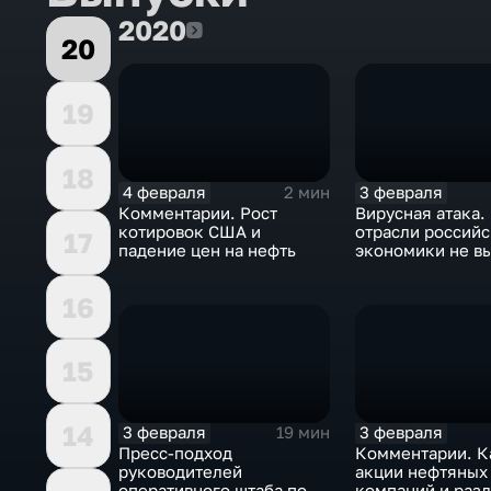
2020
2020
20
19
18
4 февраля
3 февраля
2 мин
Комментарии. Рост
Вирусная атака.
котировок США и
отрасли россий
17
падение цен на нефть
экономики не в
удар
16
15
14
3 февраля
3 февраля
19 мин
Пресс-подход
Комментарии. К
руководителей
акции нефтяных
оперативного штаба по
компаний и разд