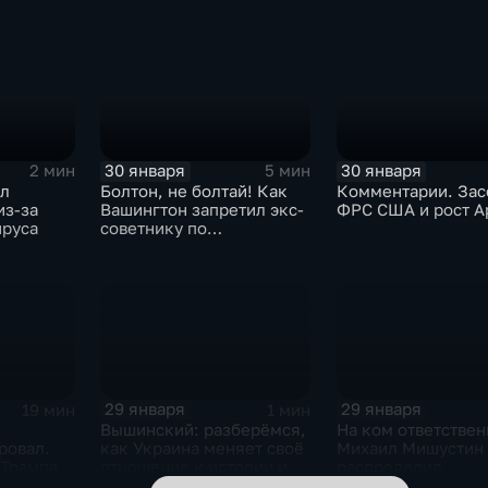
30 января
30 января
2 мин
5 мин
ыл
Болтон, не болтай! Как
Комментарии. Зас
из-за
Вашингтон запретил экс-
ФРС США и рост A
ируса
советнику по
безопасности делиться
воспоминаниями
29 января
29 января
19 мин
1 мин
Вышинский: разберёмся,
На ком ответствен
ровал.
как Украина меняет своё
Михаил Мишустин
 Трампа.
отношение к истории и
распределил
ская
почему
обязанности вице-