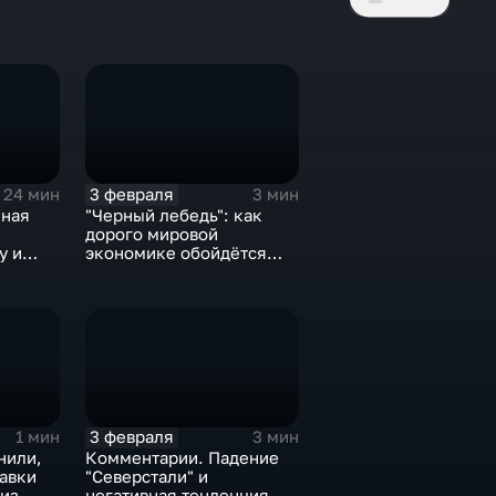
3 февраля
24 мин
3 мин
нная
"Черный лебедь": как
дорого мировой
у и
экономике обойдётся
е не
изоляция Поднебесной
3 февраля
1 мин
3 мин
нили,
Комментарии. Падение
тавки
"Северстали" и
 из
негативная тенденция