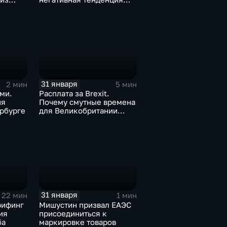
а ценах
для бизнеса Apple
31 января
2 мин
5 мин
ми.
Расплата за Brexit.
ия
Почему смутные времена
рбурге
для Великобритании
только начинаются
31 января
22 мин
1 мин
рифинг
Мишустин призвал ЕАЭС
ия
присоединиться к
ба
маркировке товаров