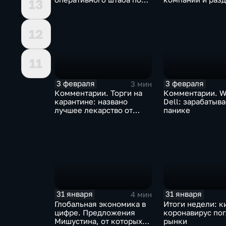
13
борьбе с коронавирусом
доход
12
11
3 февраля
3 февраля
3 мин
Комментарии. Торги на
Комментарии. W
карантине: названо
Dell: зарабатыв
лучшее лекарство от
панике
коррекции
31 января
31 января
4 мин
Глобальная экономика в
Итоги недели: к
цифре. Предложения
коронавирус по
Мишустина, от которых
рынки