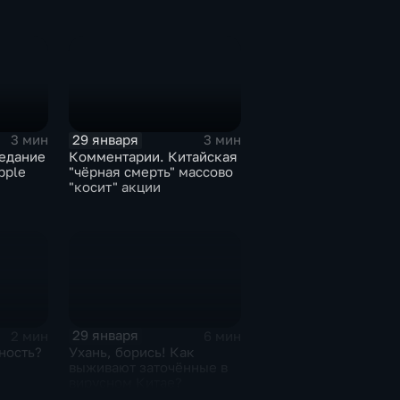
29 января
3 мин
3 мин
едание
Комментарии. Китайская
pple
"чёрная смерть" массово
"косит" акции
29 января
2 мин
6 мин
ность?
Ухань, борись! Как
выживают заточённые в
вирусном Китае?