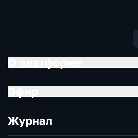
Котякова
фантастика
О платформе
Эфир
Журнал