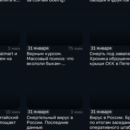
Китая отразится н
31 января
31 января
3 мин
75 мин
almart и
Верным курсом.
Смерть под завала
аем на
Массовый психоз: что
Хроника обрушен
вкололи быкам-
крыши СКК в Пете
мутантам, когда рухнет
доллар и почему месть
Китая станет страшнее
вируса
31 января
31 января
10 мин
3 мин
итайский
Смертельный вирус в
Вирус в России. Б
глощает
России. Последние
по итогам заседан
данные
оперативного шта