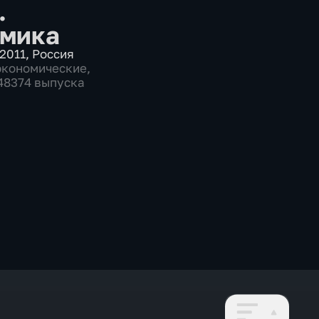
.
мика
2011
,
Россия
экономические
,
 48374 выпуска