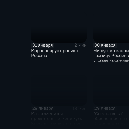
ЕАЭС не сможет
отказаться
31 января
30 января
2 мин
Коронавирус проник в
Мишустин закр
Россию
границу России 
угрозы коронав
29 января
29 января
13 мин
Как изменится
"Сделка века",
прожиточный минимум.
обреченная на п
Брифинг министра труда
Очередной опус
и соцзащиты Антона
Жанр: политиче