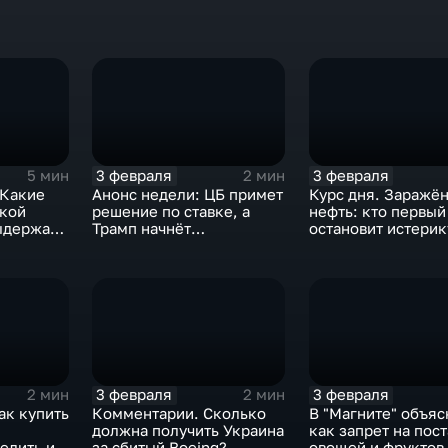
3 февраля
3 февраля
5 мин
2 мин
 Какие
Анонс недели: ЦБ примет
Курс дня. Заражё
ской
решение по ставке, а
нефть: кто первый
ыдержат
Трамп начнёт
остановит истерик
предвыборную гонку
почему ОПЕК лучш
вмешиваться
3 февраля
3 февраля
2 мин
2 мин
ак купить
Комментарии. Сколько
В "Магните" объяс
должна получить Украина
как запрет на пос
елить их
за сбитый Boeing?
овощей и фруктов