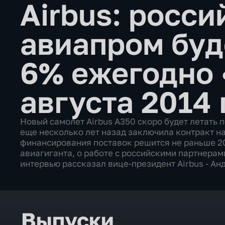
Airbus: росси
авиапром буд
6% ежегодно
августа 2014 
Новый самолет Airbus A350 скоро будет летать
еще несколько лет назад заключила контракт на
финансирования поставок решится не раньше 20
авиагиганта, о работе с российскими партнерам
интервью рассказал вице-президент Airbus - Ан
Выпуски