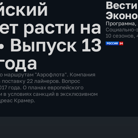
йский
Вести
Эконо
ет расти на
Программа
,
Социально-
10 сезонов,
•
Выпуск 13
года
 по маршрутам "Аэрофлота". Компания
 поставку 22 лайнеров. Вопрос
17 года. О планах европейского
и в условиях санкций в эксклюзивном
дреас Крамер.