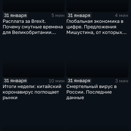
31 января
31 января
5 мин
4 мин
Расплата за Brexit.
Глобальная экономика в
Почему смутные времена
цифре. Предложения
для Великобритании
Мишустина, от которых
только начинаются
ЕАЭС не сможет
отказаться
31 января
31 января
10 мин
3 мин
Итоги недели: китайский
Смертельный вирус в
коронавирус поглощает
России. Последние
рынки
данные