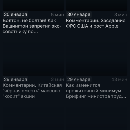
30 января
30 января
5 мин
3 мин
Болтон, не болтай! Как
Комментарии. Заседание
Вашингтон запретил экс-
ФРС США и рост Apple
советнику по
безопасности делиться
воспоминаниями
29 января
29 января
3 мин
13 мин
Комментарии. Китайская
Как изменится
"чёрная смерть" массово
прожиточный минимум.
"косит" акции
Брифинг министра труда
и соцзащиты Антона
Котякова