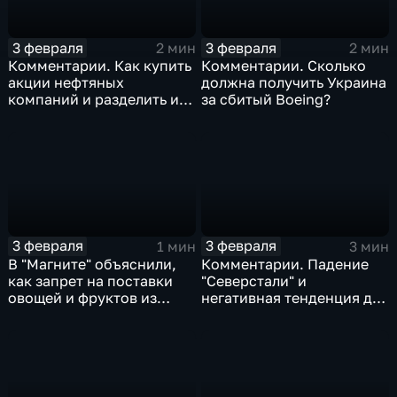
3 февраля
3 февраля
2 мин
2 мин
Комментарии. Как купить
Комментарии. Сколько
акции нефтяных
должна получить Украина
компаний и разделить их
за сбитый Boeing?
доход
3 февраля
3 февраля
1 мин
3 мин
В "Магните" объяснили,
Комментарии. Падение
как запрет на поставки
"Северстали" и
овощей и фруктов из
негативная тенденция для
Китая отразится на ценах
бизнеса Apple