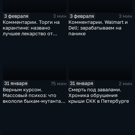
3 февраля
3 февраля
3 мин
3 мин
Комментарии. Торги на
Комментарии. Walmart и
карантине: названо
Dell: зарабатываем на
лучшее лекарство от
панике
коррекции
31 января
31 января
75 мин
2 мин
Верным курсом.
Смерть под завалами.
Массовый психоз: что
Хроника обрушения
вкололи быкам-мутантам,
крыши СКК в Петербурге
когда рухнет доллар и
почему месть Китая
станет страшнее вируса