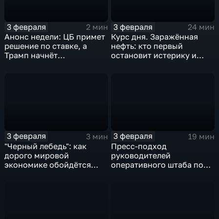
3 февраля
3 февраля
2 мин
24 мин
Анонс недели: ЦБ примет
Курс дня. Заражённая
решение по ставке, а
нефть: кто первый
Трамп начнёт
остановит истерику и
предвыборную гонку
почему ОПЕК лучше не
вмешиваться
3 февраля
3 февраля
3 мин
19 мин
"Черный лебедь": как
Пресс-подход
дорого мировой
руководителей
экономике обойдётся
оперативного штаба по
изоляция Поднебесной
борьбе с коронавирусом