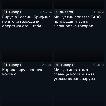
31 января
31 января
22 мин
1 мин
Вирус в России. Брифинг
Мишустин призвал ЕАЭС
по итогам заседания
присоединиться к
оперативного штаба
маркировке товаров
31 января
30 января
2 мин
2 мин
Коронавирус проник в
Мишустин закрыл
Россию
границу России из-за
угрозы коронавируса