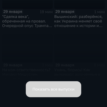
29 января
29 января
19 мин
1 мин
"Сделка века",
Вышинский: разберёмся,
обреченная на провал.
как Украина меняет своё
Очередной опус Трампа.
отношение к истории и
Жанр: политическая
почему
фантастика
29 января
29 января
2 мин
6 мин
На ком ответственность?
Ухань, борись! Как
Михаил Мишустин
выживают заточённые в
распределил обязанности
вирусном Китае?
вице-премьеров
Показать все выпуски