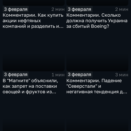
3 февраля
3 февраля
2 мин
2 мин
Комментарии. Как купить
Комментарии. Сколько
акции нефтяных
должна получить Украина
компаний и разделить их
за сбитый Boeing?
доход
3 февраля
3 февраля
1 мин
3 мин
В "Магните" объяснили,
Комментарии. Падение
как запрет на поставки
"Северстали" и
овощей и фруктов из
негативная тенденция для
Китая отразится на ценах
бизнеса Apple