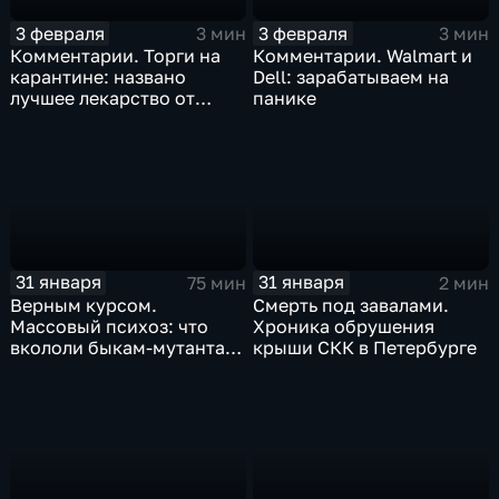
3 февраля
3 февраля
3 мин
3 мин
Комментарии. Торги на
Комментарии. Walmart и
карантине: названо
Dell: зарабатываем на
лучшее лекарство от
панике
коррекции
31 января
31 января
75 мин
2 мин
Верным курсом.
Смерть под завалами.
Массовый психоз: что
Хроника обрушения
вкололи быкам-мутантам,
крыши СКК в Петербурге
когда рухнет доллар и
почему месть Китая
станет страшнее вируса