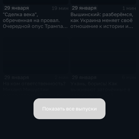
29 января
29 января
19 мин
1 мин
"Сделка века",
Вышинский: разберёмся,
обреченная на провал.
как Украина меняет своё
Очередной опус Трампа.
отношение к истории и
Жанр: политическая
почему
фантастика
29 января
29 января
2 мин
6 мин
На ком ответственность?
Ухань, борись! Как
Михаил Мишустин
выживают заточённые в
распределил обязанности
вирусном Китае?
вице-премьеров
Показать все выпуски