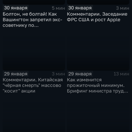
30 января
30 января
5 мин
3 мин
Болтон, не болтай! Как
Комментарии. Заседание
Вашингтон запретил экс-
ФРС США и рост Apple
советнику по
безопасности делиться
воспоминаниями
29 января
29 января
3 мин
13 мин
Комментарии. Китайская
Как изменится
"чёрная смерть" массово
прожиточный минимум.
"косит" акции
Брифинг министра труда
и соцзащиты Антона
Котякова