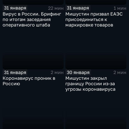
31 января
31 января
22 мин
1 мин
Вирус в России. Брифинг
Мишустин призвал ЕАЭС
по итогам заседания
присоединиться к
оперативного штаба
маркировке товаров
31 января
30 января
2 мин
2 мин
Коронавирус проник в
Мишустин закрыл
Россию
границу России из-за
угрозы коронавируса