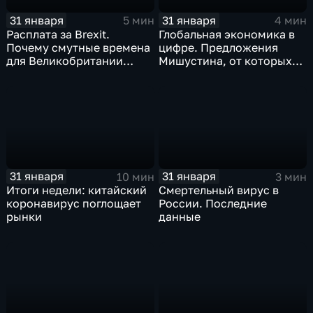
31 января
31 января
5 мин
4 мин
Расплата за Brexit.
Глобальная экономика в
Почему смутные времена
цифре. Предложения
для Великобритании
Мишустина, от которых
только начинаются
ЕАЭС не сможет
отказаться
31 января
31 января
10 мин
3 мин
Итоги недели: китайский
Смертельный вирус в
коронавирус поглощает
России. Последние
рынки
данные