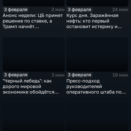
3 февраля
3 февраля
2 мин
24 мин
Анонс недели: ЦБ примет
Курс дня. Заражённая
решение по ставке, а
нефть: кто первый
Трамп начнёт
остановит истерику и
предвыборную гонку
почему ОПЕК лучше не
вмешиваться
3 февраля
3 февраля
3 мин
19 мин
"Черный лебедь": как
Пресс-подход
дорого мировой
руководителей
экономике обойдётся
оперативного штаба по
изоляция Поднебесной
борьбе с коронавирусом