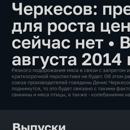
Черкесов: пр
для роста цен
сейчас нет
•
В
августа 2014 
Резкого подорожания мяса в связи с запретом и
краткосрочной перспективе не будет. Об этом 
союза производителей говядины Денис Черкесов
поднимутся, то это будет связано с такими фак
свинины и мяса птицы, а также - колебаниями н
Выпуски