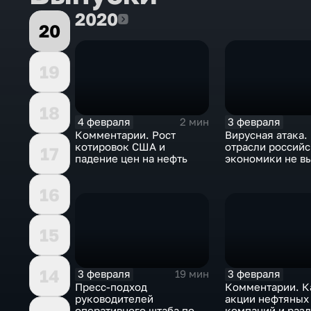
2020
2020
20
19
18
4 февраля
3 февраля
2 мин
Комментарии. Рост
Вирусная атака.
котировок США и
отрасли россий
17
падение цен на нефть
экономики не в
удар
16
15
14
3 февраля
3 февраля
19 мин
Пресс-подход
Комментарии. К
руководителей
акции нефтяных
оперативного штаба по
компаний и разд