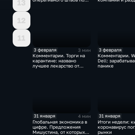
13
борьбе с коронавирусом
доход
12
11
3 февраля
3 февраля
3 мин
Комментарии. Торги на
Комментарии. W
карантине: названо
Dell: зарабатыв
лучшее лекарство от
панике
коррекции
31 января
31 января
4 мин
Глобальная экономика в
Итоги недели: к
цифре. Предложения
коронавирус по
Мишустина, от которых
рынки