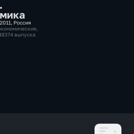
.
мика
2011
,
Россия
экономические
,
 48374 выпуска