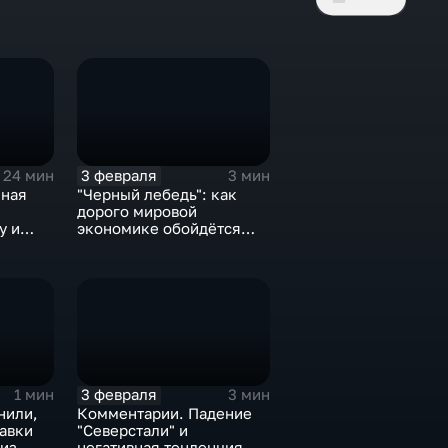
3 февраля
24 мин
3 мин
нная
"Черный лебедь": как
дорого мировой
у и
экономике обойдётся
е не
изоляция Поднебесной
3 февраля
1 мин
3 мин
нили,
Комментарии. Падение
тавки
"Северстали" и
 из
негативная тенденция