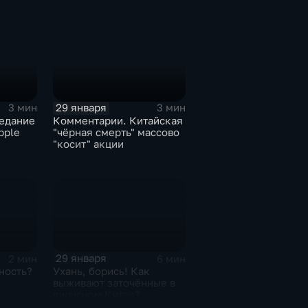
29 января
3 мин
3 мин
едание
Комментарии. Китайская
pple
"чёрная смерть" массово
"косит" акции
29 января
2 мин
6 мин
ность?
Ухань, борись! Как
выживают заточённые в
вирусном Китае?