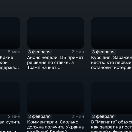
3 февраля
3 февраля
5 мин
2 мин
 Какие
Анонс недели: ЦБ примет
Курс дня. Заражё
ской
решение по ставке, а
нефть: кто первый
ыдержат
Трамп начнёт
остановит истерик
предвыборную гонку
почему ОПЕК лучш
вмешиваться
3 февраля
3 февраля
2 мин
2 мин
ак купить
Комментарии. Сколько
В "Магните" объяс
должна получить Украина
как запрет на пос
елить их
за сбитый Boeing?
овощей и фруктов