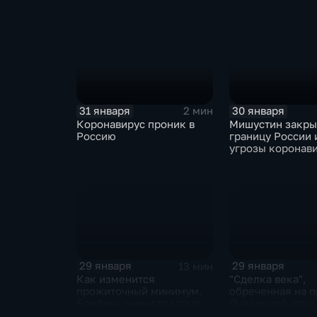
ЕАЭС не сможет
отказаться
31 января
30 января
2 мин
Коронавирус проник в
Мишустин закр
Россию
границу России 
угрозы коронав
29 января
29 января
13 мин
Как изменится
"Сделка века",
прожиточный минимум.
обреченная на п
Брифинг министра труда
Очередной опус
и соцзащиты Антона
Жанр: политиче