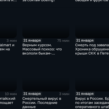
Китая отразится н
31 января
31 января
3 мин
75 мин
almart и
Верным курсом.
Смерть под завала
аем на
Массовый психоз: что
Хроника обрушен
вкололи быкам-
крыши СКК в Пете
мутантам, когда рухнет
доллар и почему месть
Китая станет страшнее
вируса
31 января
31 января
10 мин
3 мин
итайский
Смертельный вирус в
Вирус в России. Б
глощает
России. Последние
по итогам заседан
данные
оперативного шта