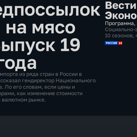
едпоссылок
Вести
Эконо
 на мясо
Программа
,
Социально-
10 сезонов,
ыпуск 19
года
мпорта из ряда стран в России в
рассказал гендиректор Национального
. По его словам, если цены и
торами, как изменение стоимости
а валютном рынке.