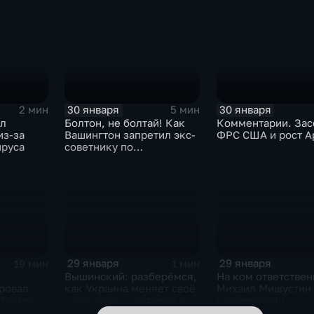
30 января
30 января
2 мин
5 мин
ыл
Болтон, не болтай! Как
Комментарии. Зас
из-за
Вашингтон запретил экс-
ФРС США и рост A
ируса
советнику по
безопасности делиться
воспоминаниями
29 января
29 января
19 мин
1 мин
Вышинский: разберёмся,
На ком ответствен
ровал.
как Украина меняет своё
Михаил Мишустин
 Трампа.
отношение к истории и
распределил
ская
почему
обязанности вице-