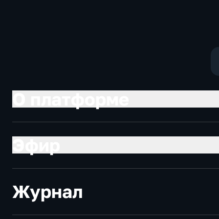
Котякова
фантастика
О платформе
Эфир
Журнал