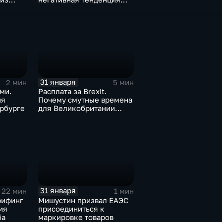
а ценах
для бизнеса Apple
31 января
2 мин
5 мин
ми.
Расплата за Brexit.
ия
Почему смутные времена
рбурге
для Великобритании
только начинаются
31 января
22 мин
1 мин
рифинг
Мишустин призвал ЕАЭС
ия
присоединиться к
ба
маркировке товаров