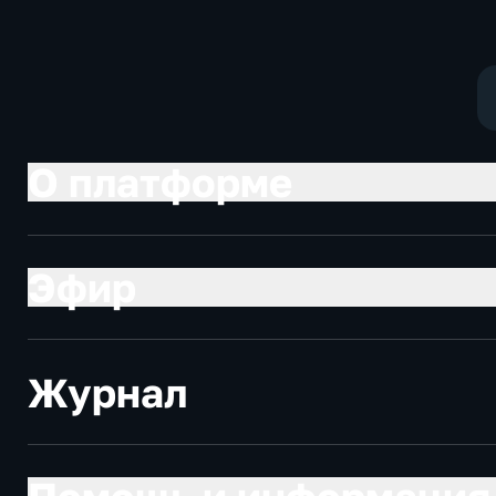
общественно-
социально-
политические
экономически
О платформе
Эфир
Журнал