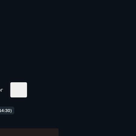
ог
14:30)