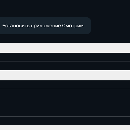
политические,
е
социально-
экономические
Установить приложение Смотрим