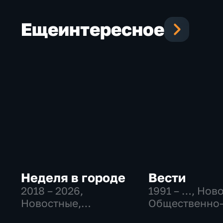
Еще
интересное
Неделя в городе
Вести
2018 – 2026
,
1991 – …
, Нов
Новостные,
Общественно
Общество,
политические