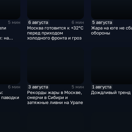
6 августа
5 августа
5 мин
6 мин
или
Москва готовится к +32°C
Жара на юге не сб
перед приходом
обороны
: на
холодного фронта и гроз
ются
градом и
ер
3 августа
1 августа
6 мин
5 мин
ы:
Рекорды жары в Москве,
Дождливый тренд
 паводки
смерчи в Сибири и
затяжные ливни на Урале