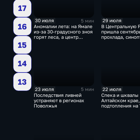
17
30 июля
29 июля
5 мин
16
Аномалии лета: на Ямале
В Центральную 
из-за 30-градусного зноя
пришла сентябр
горят леса, а центр
прохлада, синоп
России ждет потепления
прогнозируют з
15
дожди
14
13
23 июля
22 июля
5 мин
Последствия ливней
Спека и шквалы 
устраняют в регионах
Алтайском крае,
Поволжья
подтопления на 
сентябрьская пр
Петербурге