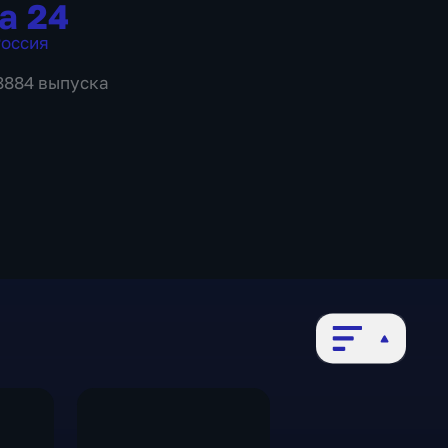
а 24
оссия
 8884 выпуска