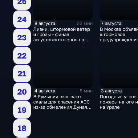
25
24
8 августа
7 августа
23 мин
Ливни, штормовой ветер
В Москве объяв
и грозы - финал
штормовое
23
августовского зноя на
предупреждение
Русскй равнине
столицу надвига
грозы, ливни с 
22
шквалистый вет
21
20
4 августа
3 августа
5 мин
В Румынии взрывают
Погодные угроз
скалы для спасения АЭС
пожары на юге и
из-за обмеления Дуная,
на Урале
19
пока к России подступает
аномальная жара
18