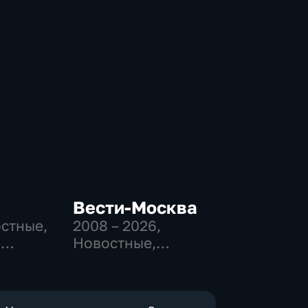
Вести-Москва
остные,
2008 – 2026
,
-
Новостные,
,
Общественно-
политические,
е
социально-