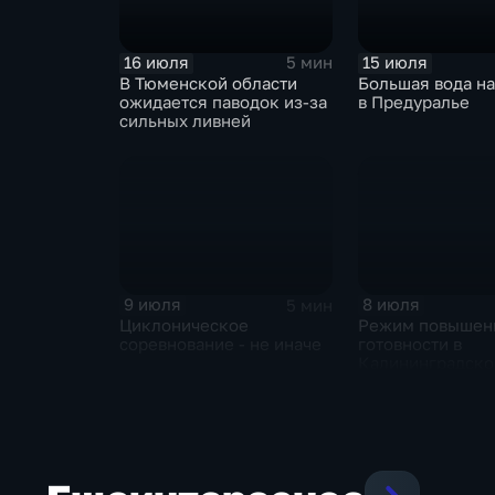
16 июля
15 июля
5 мин
В Тюменской области
Большая вода на
ожидается паводок из-за
в Предуралье
сильных ливней
9 июля
8 июля
5 мин
Циклоническое
Режим повышен
соревнование - не иначе
готовности в
Калининградско
области и угроз
экстремальных 
Центральной Ро