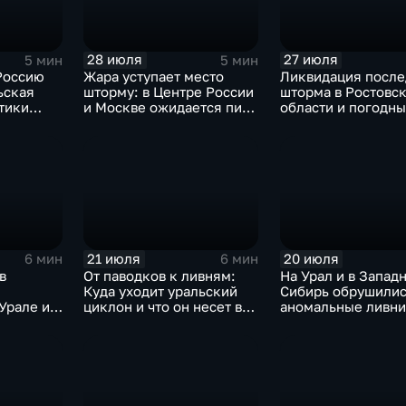
28 июля
27 июля
5 мин
5 мин
Россию
Жара уступает место
Ликвидация после
ьская
шторму: в Центре России
шторма в Ростовс
тики
и Москве ожидается пик
области и погодн
атяжные
ненастья
качели в Централ
России
21 июля
20 июля
6 мин
6 мин
в
От паводков к ливням:
На Урал и в Запад
Куда уходит уральский
Сибирь обрушилис
Урале и
циклон и что он несет в
аномальные ливни
охлада в
Москву
европейской част
России ожидается
потепление