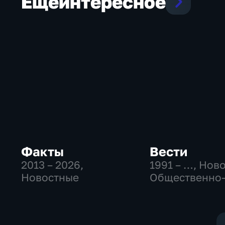
Еще
интересное
Факты
Вести
2013 – 2026
,
1991 – …
, Нов
Новостные
Общественно
политические
социально-
экономически