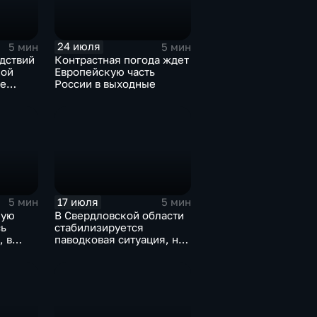
24 июля
5 мин
5 мин
дствий
Контрастная погода ждет
кой
Европейскую часть
ые
России в выходные
ьной
17 июля
5 мин
5 мин
ную
В Свердловской области
ь
стабилизируется
, в
паводковая ситуация, но
и
синоптики вновь
прогнозируют ливни