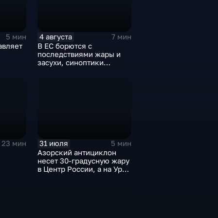
4 августа
5 мин
7 мин
авляет
В ЕС борются с
последствиями жары и
засухи, синоптики
предупреждают об
усилении зноя в России
31 июля
23 мин
5 мин
Азорский антициклон
несет 30-градусную жару
в Центр России, а на Урал
— ливни