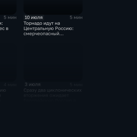
10 июля
5 мин
5 мин
м:
Торнадо идут на
ес в
Центральную Россию:
смерчеопасный
холодный фронт ударит
по Москве и Туле
3 июля
4 мин
5 мин
сию
Сразу два циклонических
я
вторжения ожидает
й
Европейскую Россию в
оставшиеся дни недели