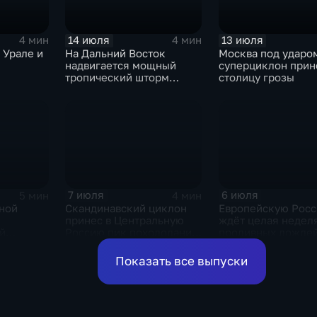
14 июля
13 июля
4 мин
4 мин
 Урале и
На Дальний Восток
Москва под ударо
надвигается мощный
суперциклон прин
тропический шторм
столицу грозы
"Гави"
7 июля
6 июля
5 мин
4 мин
ной
Скандинавский циклон
Европейскую Рос
принес в Центральную
ждёт целая недел
й
Россию пик похолодания
проливных дожде
а
и ливни
ливней в
Показать все выпуски
ссии