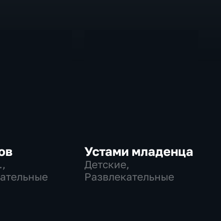
ов
Устами младенца
…
,
Детские,
ательные
Развлекательные