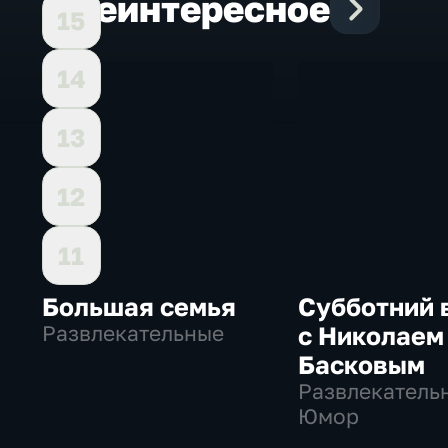
Еще
интересное
15
14
13
12
11
Большая семья
Субботний 
Развлекательные
с Николаем
Басковым
Развлекатель
Юмор