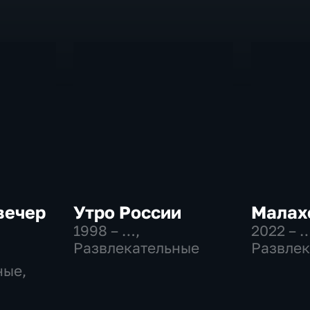
вечер
Утро России
Малах
1998 – …
,
2022 – 
Развлекательные
Развлек
ные,