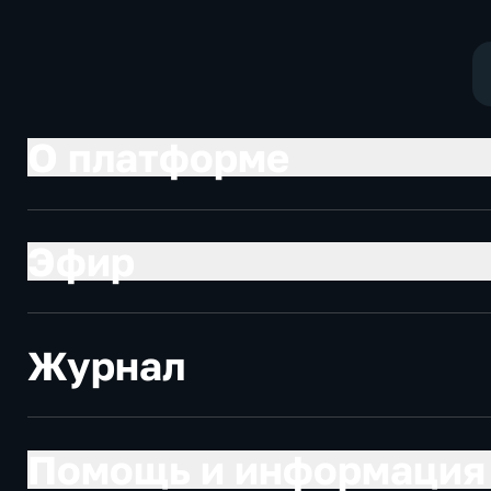
О платформе
Эфир
Журнал
Помощь и информация