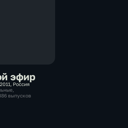
й эфир
2011
,
Россия
льные
,
1386 выпусков