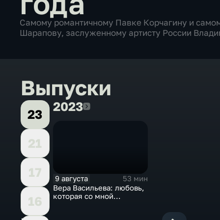
года
Самому романтичному Павке Корчагину и само
Шарапову, заслуженному артисту России Владим
Выпуски
2023
2023
23
21
17
9 августа
53 мин
Вера Васильева: любовь,
которая со мной...
16