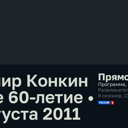
мир Конкин
Прямо
Программа
,
е 60-летие
•
Развлекате
9 сезонов, 
уста 2011