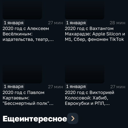
1 января
1 января
27 мин
28 мин
2020 год с Алексеем
2020 год с Вахтангом
Весёлкиным:
Махарадзе: Apple Silicon и
издательства, театр,
M1, Сбер, феномен TikTok
музыка и кино
1 января
1 января
27 мин
27 мин
2020 год с Павлом
2020 год с Викторией
Картаевым:
Колосовой: Хабиб,
"Бессмертный полк"
Еврокубки и РПЛ,
онлайн, Спутник V,
Формула-1
наггетсы из пробирки
Еще
интересное