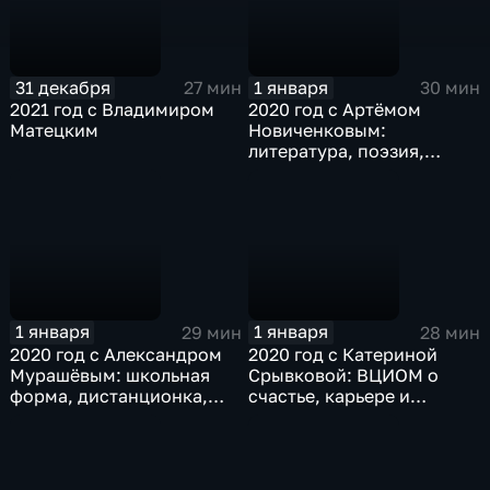
31 декабря
1 января
27 мин
30 мин
2021 год с Владимиром
2020 год с Артёмом
Матецким
Новиченковым:
литература, поэзия,
книжные издательства
1 января
1 января
29 мин
28 мин
2020 год с Александром
2020 год с Катериной
Мурашёвым: школьная
Срывковой: ВЦИОМ о
форма, дистанционка,
счастье, карьере и
кибербулинг
внешнем виде россиян