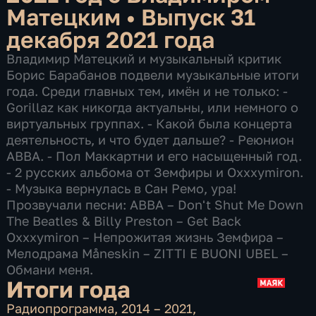
Матецким
•
Выпуск 31
декабря 2021 года
Владимир Матецкий и музыкальный критик
Борис Барабанов подвели музыкальные итоги
года. Среди главных тем, имён и не только: -
Gorillaz как никогда актуальны, или немного о
виртуальных группах. - Какой была концерта
деятельность, и что будет дальше? - Реюнион
АВВА. - Пол Маккартни и его насыщенный год.
- 2 русских альбома от Земфиры и Oxxxymiron.
- Музыка вернулась в Сан Ремо, ура!
Прозвучали песни: ABBA – Don't Shut Me Down
The Beatles & Billy Preston – Get Back
Oxxxymiron – Непрожитая жизнь Земфира –
Мелодрама Måneskin – ZITTI E BUONI UBEL –
Обмани меня.
Итоги года
Радиопрограмма
,
2014 – 2021
,