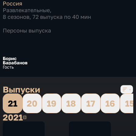
Россия
Развлекательные
,
8 сезонов, 72 выпуска по 40 мин
Персоны выпуска
Борис
Барабанов
Гость
Выпуски
21
20
19
18
17
16
15
2021
2021