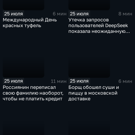
25 июля
25 июля
6 мин
8 мин
Международный День
Утечка запросов
красных туфель
пользователей DeepSeek
показала неожиданную
тенденцию: ИИ доверяют
то, о чем порой не
говорят ни близким, ни
психологам
25 июля
25 июля
11 мин
6 мин
Россиянин переписал
Борщ обошел суши и
свою фамилию наоборот,
пиццу в московской
чтобы не платить кредит
доставке