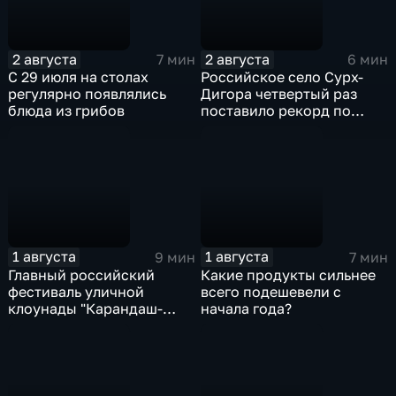
2 августа
2 августа
7 мин
6 мин
С 29 июля на столах
Российское село Сурх-
регулярно появлялись
Дигора четвертый раз
блюда из грибов
поставило рекорд по
долгожителям
1 августа
1 августа
9 мин
7 мин
Главный российский
Какие продукты сильнее
фестиваль уличной
всего подешевели с
клоунады "Карандаш-
начала года?
Фест" проходит в
Тверской области