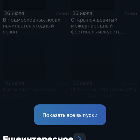
26 июля
26 июля
7 мин
7 мин
В подмосковных лесах
Открылся девятый
начинается ягодный
международный
сезон
фестиваль искусств
"Вдохновение" на ВДНХ
26 июля
26 июля
7 мин
8 мин
Как выбрать молодую
Фестиваль "Живая вода" в
кукурузу?
Переславле-Залесском
пройдет 26 июля
Показать все выпуски
Еще
интересное