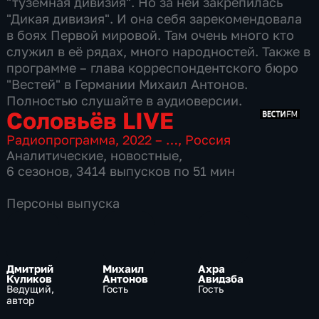
"туземная дивизия". Но за ней закрепилась
"Дикая дивизия". И она себя зарекомендовала
в боях Первой мировой. Там очень много кто
служил в её рядах, много народностей. Также в
программе – глава корреспондентского бюро
"Вестей" в Германии Михаил Антонов.
Полностью слушайте в аудиоверсии.
Соловьёв LIVE
Радиопрограмма
,
2022 – …
,
Россия
Аналитические
,
новостные
,
6 сезонов, 3414 выпусков по 51 мин
Персоны выпуска
Дмитрий
Михаил
Ахра
Куликов
Антонов
Авидзба
Ведущий,
Гость
Гость
автор