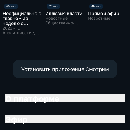
Неофициально о
Иллюзия власти
Прямой эфир
главном за
Новостные,
Новостные
неделю с
Общественно-
политические
Даниилом
2023 – …
,
Безсоновым
Аналитические,
Новостные
Установить приложение Смотрим
О платформе
Эфир