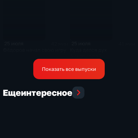
25 июля
25 июля
42 мин
41 мин
Фёдоров начал свою игру
Куда делся дух
Анкориджа?
Показать все выпуски
Еще
интересное