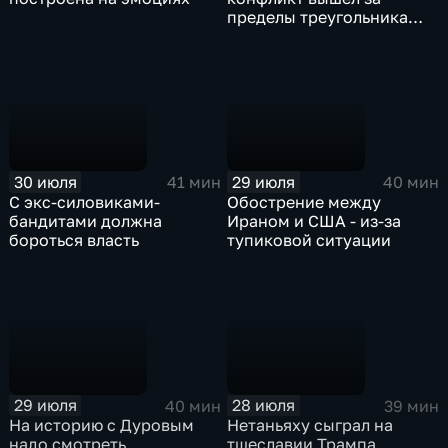
пределы треугольника
США-Иран-Израиль
30 июля
29 июля
41 мин
40 мин
С экс-силовиками-
Обострение между
бандитами должна
Ираном и США - из-за
бороться власть
тупиковой ситуации
29 июля
28 июля
40 мин
39 мин
На историю с Дуровым
Нетаньяху сыграл на
надо смотреть
тщеславии Трампа