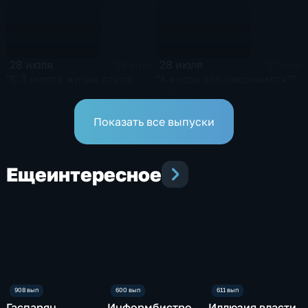
28 июля
28 июля
36 мин
37 мин
"С 3 марта жизнь стала
"А когда это закончится?"
совсем другой"
- "Это - надолго"
Показать все выпуски
Еще
интересное
Гаспарян
Информбистро
Иллюзия власти