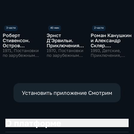
Роберт
Эрнст
Роман Канушкин
Стивенсон.
Д'Эрвильи.
и Александр
Остров
Приключения
Скляр.
сокровищ
первобытного
Приключения
1971
, Постановки
1970
, Постановки
1993
, Детские,
по зарубежным
мальчика
по зарубежным
Петровича и
Приключения,
произведениям,
произведениям,
сказки
Патапума
Сказки,
Приключения
приключения
Установить приложение Смотрим
О платформе