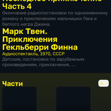
Часть 4
Окончание радиопостановки по одноименному
роману о приключениях мальчишки Гека и
беглого негра Джима.
Марк Твен.
Приключения
Гекльберри Финна
Аудиоспектакль
,
1970
,
СССР
Детские
,
постановки по зарубежным
произведениям
,
приключения
,
4 части по 56 мин
Части