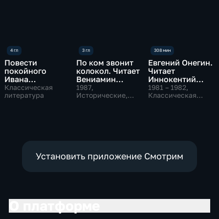
Повести
По ком звонит
Евгений Онегин.
покойного
колокол. Читает
Читает
Ивана
Вениамин
Иннокентий
Петровича
Смехов
Смоктуновский
Классическая
1987
,
1981 – 1982
,
Белкина,
литература
Исторические,
Классическая
Классическая
литература
Станционный
литература
смотритель.
Читает
Александр
Калягин
Установить приложение Смотрим
О платформе