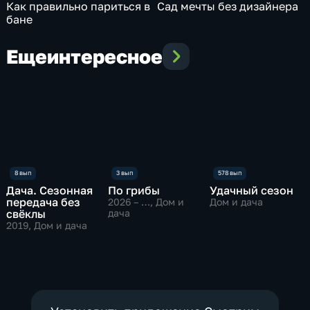
Как правильно париться в
Сад мечты без дизайнера
бане
Еще
интересное
Дача. Сезонная
По грибы
Удачный сезон
передача без
2026 – …
, Дом и
Дом и дача
свёклы
дача
2019
, Дом и дача