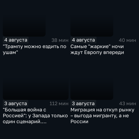
4 августа
4 августа
38 мин
40 мин
"Трампу можно ездить по
Самые "жаркие" ночи
ушам"
ждут Европу впереди
3 августа
3 августа
112 мин
43 мин
"Большая война с
Миграция на откуп рынку
Россией": у Запада только
– выгода мигранту, а не
один сценарий.
России
Видеоэфир 3.08.2026