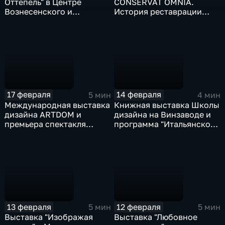
Оттепель" в Центре
CONSERVAT OMNIA.
Вознесенского и
История реставрации
премьера спектакля
Останкинского дворца" в
"Преступление и
музее-заповеднике
наказание" в Театре
"Останкино" и премьера
имени Гоголя
спектакля Аллы
Сигаловой "Щастье!" в
Театре Моссовета
17 февраля
14 февраля
5 мин
4 мин
Международная выставка
Книжная выставка Школы
дизайна ARTDOM и
дизайна на Винзаводе и
премьера спектакля
программа "Итальянское
"Сделка" в Театре имени
кино. Классики и
Пушкина
современники" в к/т
"Художественный"
13 февраля
12 февраля
5 мин
5 мин
Выставка "Изображая
Выставка "Любовное