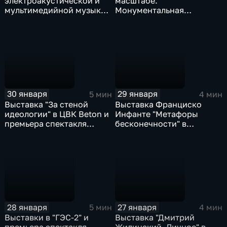
электроакустической и
масштабе.
мультимедийной музыки
Монументальная
"Биомеханика" и
живопись Москвы" в
Выставка "Очевидное" в
Музее Москвы и
Центре "Зотов"
заключительные
концерты VI Зимнего
международного
фестиваля искусств Юрия
Башмета
30 января
29 января
5 мин
4 мин
Выставка "За стеной
Выставка Франциско
идеологии" в ЦВК Beton и
Инфанте "Метафоры
премьера спектакля
бесконечности" в
"Старший сын" в Театре
Третьяковской галерее и
Гоголя
концерт "Андалузские
сны. Лорка и де Фалья" в
ДК "Рассвет"
28 января
27 января
5 мин
4 мин
Выставки в "ГЭС-2" и
Выставка "Дмитрий
премьера спектакля
Жилинский. Личное" в