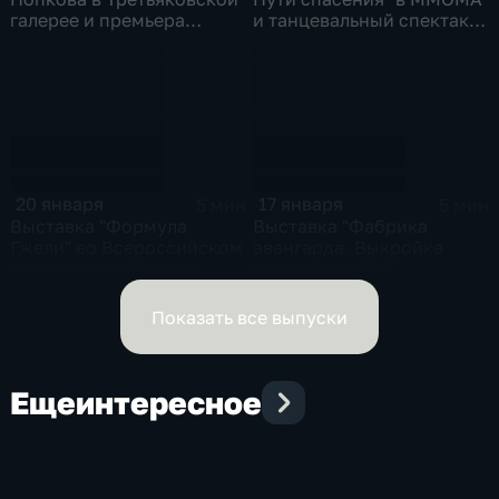
галерее и премьера
и танцевальный спектакль
спектакля "Евгений
компании "Земные
Онегин" в Театре
радости" в ДК "Рассвет"
Маяковского
20 января
17 января
5 мин
5 мин
Выставка "Формула
Выставка "Фабрика
Гжели" во Всероссийском
авангарда. Выкройка
музее декоративного
нового мира" в
искусства и "Пятницы в
Серпуховском историко-
Пушкинском"
художественном музее и
Показать все выпуски
новая музыкальная
программа "Истории
музыки" в Доме культуры
Еще
интересное
"ГЭС-2"