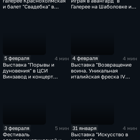
галерее Краснохолмская
Играя в авангард" в
и балет "Свадебка" в
Галерее на Шаболовке и
"Новой Опере"
ретроспектива "В вихре
молодости: киноавангард
1920 – 1930" в
"Иллюзионе" и
Третьяковской галерее
5 февраля
4 февраля
4 мин
4 мин
Выставка "Порывы и
Выставка "Возвращение
дуновения" в ЦСИ
воина. Уникальная
Винзавод и концерт
италийская фреска IV
Даниэля Сальвадора,
века до н.э." в
Екатерины Антоненко и
Пушкинском музее и
ансамбля Intrada в КЗЧ
премьера спектакля
"Аркадия" в Театре
Мастерская Петра
Фоменко
3 февраля
31 января
5 мин
4 мин
Фестиваль
Выставка "Искусство в