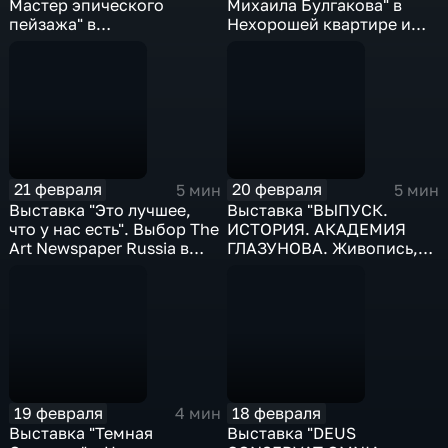
Мастер эпического
Михаила Булгакова" в
пейзажа" в
Нехорошей квартире и
Звенигородском Манеже
премьера спектакля
и премьера оперы "Андре
"Сделка" в Театре
Шенье" в МАМТ
Пушкина
21 февраля
20 февраля
5 мин
5 мин
Выставка "Это лучшее,
Выставка "ВЫПУСК.
что у нас есть". Выбор The
ИСТОРИЯ. АКАДЕМИЯ
Art Newspaper Russia в
ГЛАЗУНОВА. Живопись,
ММОМА и Масленица в
ваяние и зодчество. Две
Никола-Ленивце
эпохи на Мясницкой" в
"Зарядье" и концерт
"Вокальная музыка о
вечной любви" в ДК
"Рассвет"
19 февраля
18 февраля
4 мин
Выставка "Темная
Выставка "DEUS