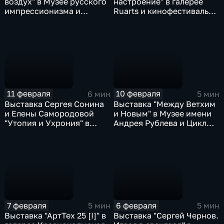
воздух" в Музее русского
настроение" в галерее
импрессионизма и
Ruarts и кинофестиваль
премьера оперы "Андре
"Кино как искусство.
Шенье" в МАМТ
Искусство в кино" в
Третьяковской галерее
11 февраля
10 февраля
6 мин
5 мин
Выставка Сергея Сонина
Выставка "Между Ветхим
и Елены Самородовой
и Новым" в Музее имени
"Утопия и Ухрония" в
Андрея Рублева и Цикл
ММОМА и премьера
концертов "Живое эхо
спектакля "Дон Кихот" в
битв минувших" в Кремле
Театре Наций
7 февраля
6 февраля
5 мин
5 мин
Выставка "АртТех 25 [I]" в
Выставка "Сергей Чернов.