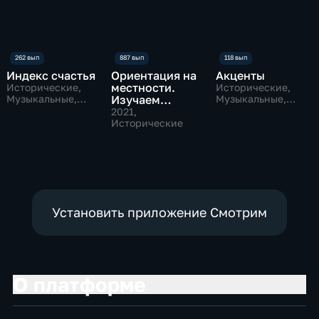
Индекс счастья
Ориентация на
Акценты
местности.
Исторические,
Исторические,
Музыкальные,
Изучаем
Музыкальные,
образовательные
образовательные
культурную
2021
,
карту страны
Исторические
Установить приложение Смотрим
О платформе