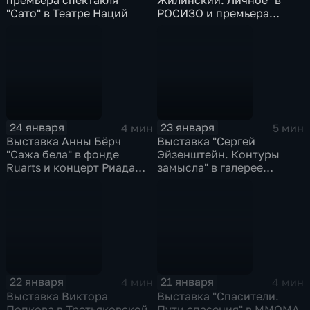
"Сато" в Театре Наций
РОСИЗО и премьера
спектакля "Превращение"
в Театре на Таганке
24 января
23 января
4 мин
5 мин
Выставка Анны Бёрч
Выставка "Сергей
"Сажа бела" в фонде
Эйзенштейн. Контуры
Ruarts и концерт Риада
замысла" в галерее
Маммадова в "Зарядье"
"Веллум" и премьера
спектакля "Пустые
поезда" в РАМТе
22 января
21 января
4 мин
4 мин
Выставка Виктора
Выставка "Спасители.
Попкова в Третьяковской
Пути спасения" в ММОМА