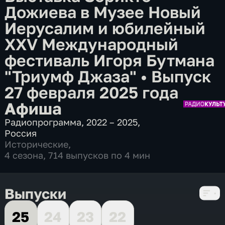
Дожиева в Музее Новый
Иерусалим и юбилейный
XХV Международный
фестиваль Игоря Бутмана
"Триумф Джаза"
•
Выпуск
27 февраля 2025 года
Афиша
Радиопрограмма
,
2022 – 2025
,
Россия
Исторические
,
4 сезона, 714 выпусков по 4 мин
Выпуски
25
24
23
22