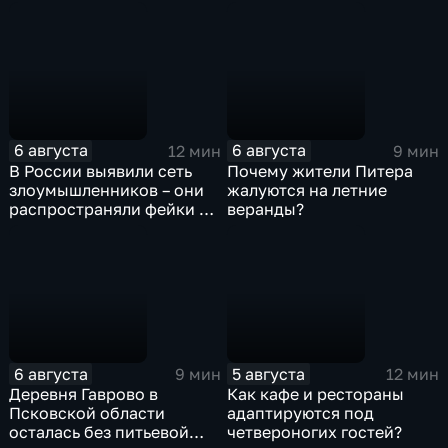
рынке
6 августа
6 августа
12 мин
9 мин
В России выявили сеть
Почему жители Питера
злоумышленников – они
жалуются на летние
распространяли фейки и
веранды?
собирали корпоративные
данные под видом
государственных
ведомств
6 августа
5 августа
9 мин
12 мин
Деревня Гаврово в
Как кафе и рестораны
Псковской области
адаптируются под
осталась без питьевой
четвероногих гостей?