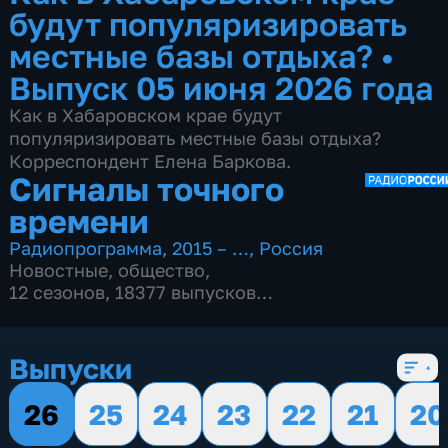
будут популяризировать
местные базы отдыха?
•
Выпуск 05 июня 2026 года
Как в Хабаровском крае будут
популяризировать местные базы отдыха?
Корреспондент Елена Баркова.
Сигналы точного
времени
Радиопрограмма
,
2015 – …
,
Россия
Новостные
,
общество
,
12 сезонов, 18377 выпусков
по 17 мин
Выпуски
26
25
24
23
22
21
20