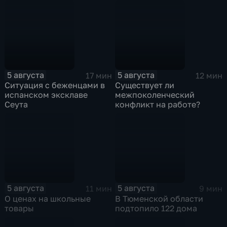
ответственности
освидетельствования для
туроператора
приемных родителей
5 августа
5 августа
17 мин
12 мин
Ситуация с беженцами в
Существует ли
испанском эксклаве
межпоколенческий
Сеута
конфликт на работе?
5 августа
5 августа
11 мин
9 мин
О ценах на школьные
В Тюменской области
товары
подтопило 122 дома