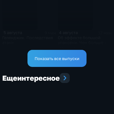
5 августа
4 августа
9 мин
12 мин
Геленджик. Последствия
Об эффекте большой
атаки
упаковки. Чем больше –
тем дешевле?
Показать все выпуски
Еще
интересное