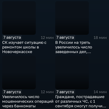
"Америка-Европа"?
7 августа
7 августа
12 мин
18 мин
СК изучает ситуацию с
В России на треть
ремонтом школы в
увеличилось число
Новочеркасске
заведенных дел,
связанных с отмыванием
денег
7 августа
7 августа
12 мин
14 мин
Увеличилось число
Граждане, пострадавшие
мошеннических операций
от различных ЧС, с 1
через банкоматы
сентября смогут получить