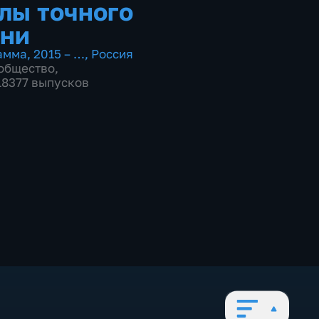
лы точного
ни
амма
,
2015 – …
,
Россия
общество
,
 18377 выпусков