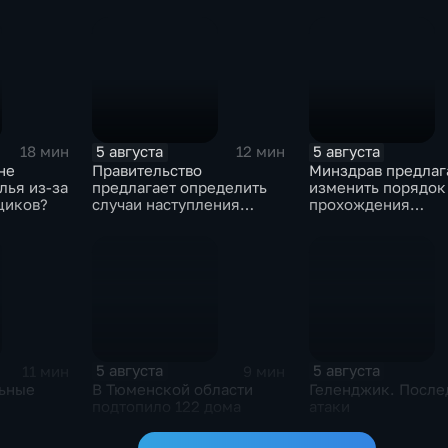
ративные
воды
ом
х
5 августа
5 августа
18 мин
12 мин
не
Правительство
Минздрав предлаг
лья из-за
предлагает определить
изменить порядок
щиков?
случаи наступления
прохождения
ответственности
освидетельствова
туроператора
приемных родите
5 августа
5 августа
11 мин
9 мин
льные
В Тюменской области
Геленджик. После
подтопило 122 дома
атаки