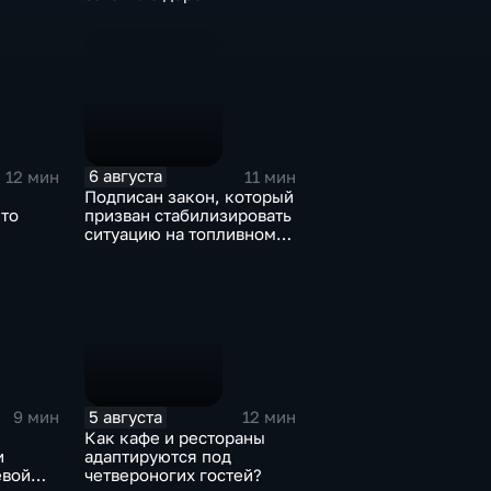
6 августа
12 мин
11 мин
Подписан закон, который
Что
призван стабилизировать
ситуацию на топливном
рынке
5 августа
9 мин
12 мин
Как кафе и рестораны
и
адаптируются под
евой
четвероногих гостей?