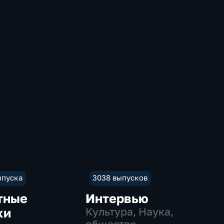
ыпуска
3038 выпусков
тные
Интервью
ки
Культура, Наука,