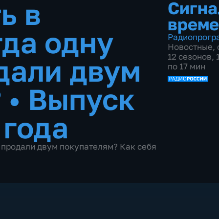
ь в
Сигна
време
гда одну
Радиопрогр
Новостные
,
12 сезонов,
дали двум
по 17 мин
?
•
Выпуск
 года
у продали двум покупателям? Как себя