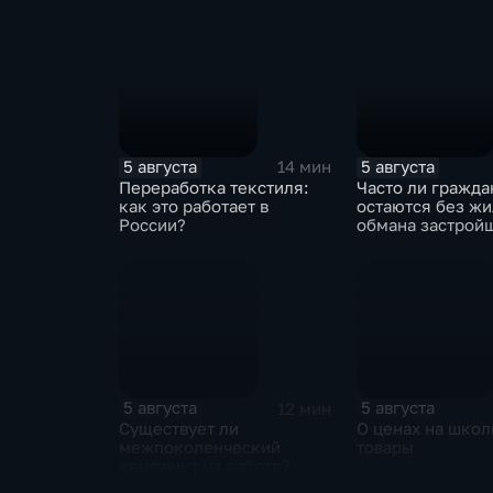
собирали корпо
данные под вид
государственны
ведомств
5 августа
5 августа
14 мин
Переработка текстиля:
Часто ли гражда
как это работает в
остаются без жи
России?
обмана застрой
5 августа
5 августа
12 мин
Существует ли
О ценах на шко
межпоколенческий
товары
конфликт на работе?