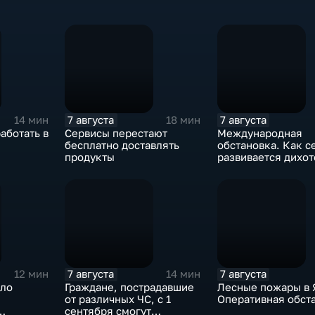
7 августа
7 августа
14 мин
18 мин
аботать в
Сервисы перестают
Международная
бесплатно доставлять
обстановка. Как с
продукты
развивается дихо
"Америка-Европа"
7 августа
7 августа
12 мин
14 мин
сло
Граждане, пострадавшие
Лесные пожары в 
от различных ЧС, с 1
Оперативная обст
сентября смогут