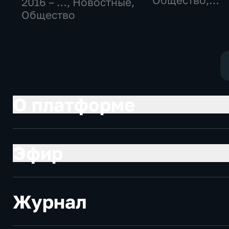
Общество,
2016 – …
, Новостные,
технологии
Общество
О платформе
Эфир
Журнал