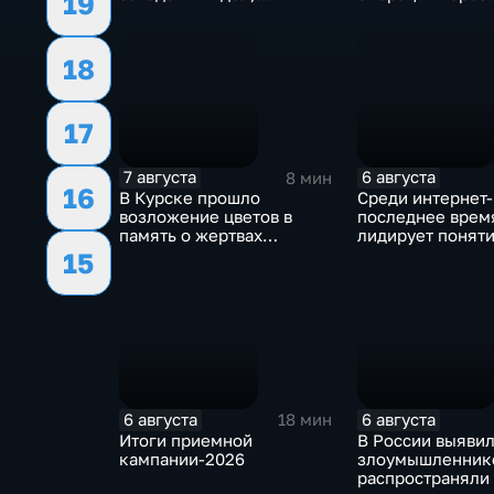
19
связанных с отмыванием
банкоматы
денег
18
17
7 августа
6 августа
8 мин
16
В Курске прошло
Среди интернет
возложение цветов в
последнее врем
память о жертвах
лидирует понят
вторжения ВСУ в регион
"воздухан"
15
6 августа
6 августа
18 мин
Итоги приемной
В России выявил
кампании-2026
злоумышленнико
распространяли