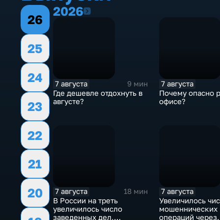
2026
2026
26
25
24
7 августа
7 августа
9 мин
Где дешевле отдохнуть в
Почему опасно р
августе?
офисе?
23
22
21
20
7 августа
7 августа
18 мин
В России на треть
Увеличилось чи
увеличилось число
мошеннических
заведенных дел,
операций через