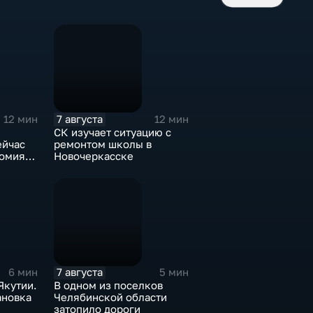
7 августа
12 мин
12 мин
СК изучает ситуацию с
ейчас
ремонтом школы в
томия
Новочеркасске
?
7 августа
6 мин
5 мин
Якутии.
В одном из поселков
ановка
Челябинской области
затопило дороги