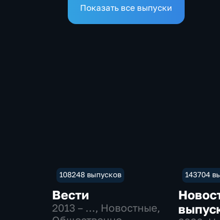
Показать все выпуски
108248 выпусков
143704 в
Вести
Новос
2013 – …
, Новостные,
выпус