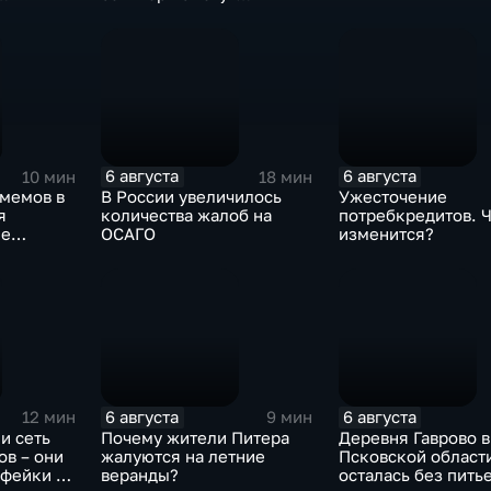
получить
дополнительные меры
соцподдержки
6 августа
6 августа
10 мин
18 мин
-мемов в
В России увеличилось
Ужесточение
я
количества жалоб на
потребкредитов. 
ие
ОСАГО
изменится?
6 августа
6 августа
12 мин
9 мин
и сеть
Почему жители Питера
Деревня Гаврово в
в – они
жалуются на летние
Псковской област
 фейки и
веранды?
осталась без пить