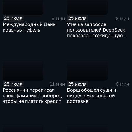
25 июля
25 июля
6 мин
8 мин
Международный День
Утечка запросов
красных туфель
пользователей DeepSeek
показала неожиданную
тенденцию: ИИ доверяют
то, о чем порой не
говорят ни близким, ни
психологам
25 июля
25 июля
11 мин
6 мин
Россиянин переписал
Борщ обошел суши и
свою фамилию наоборот,
пиццу в московской
чтобы не платить кредит
доставке