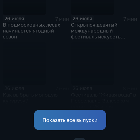
26 июля
26 июля
7 мин
7 мин
В подмосковных лесах
Открылся девятый
начинается ягодный
международный
сезон
фестиваль искусств
"Вдохновение" на ВДНХ
26 июля
26 июля
7 мин
8 мин
Как выбрать молодую
Фестиваль "Живая вода" в
кукурузу?
Переславле-Залесском
пройдет 26 июля
Показать все выпуски