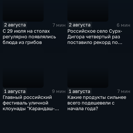
2 августа
2 августа
7 мин
6 мин
С 29 июля на столах
Российское село Сурх-
регулярно появлялись
Дигора четвертый раз
блюда из грибов
поставило рекорд по
долгожителям
1 августа
1 августа
9 мин
7 мин
Главный российский
Какие продукты сильнее
фестиваль уличной
всего подешевели с
клоунады "Карандаш-
начала года?
Фест" проходит в
Тверской области