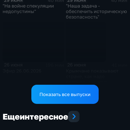
40 мин
40 мин
"На войне спекуляции
"Наша задача -
недопустимы"
обеспечить историческую
безопасность"
26 июня
26 июня
196 мин
41 мин
Эфир 26.06.2026
Крымчане показывают
стране, как надо
переносить тяготы
Показать все выпуски
Еще
интересное