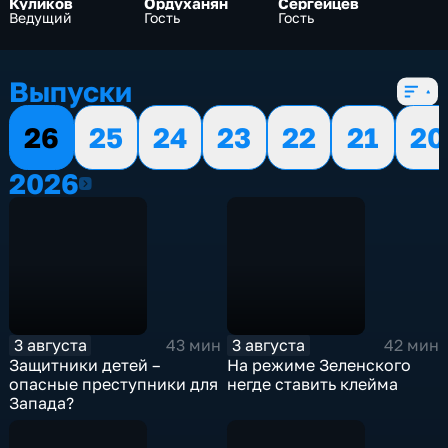
Куликов
Ордуханян
Сергейцев
Ведущий
Гость
Гость
Выпуски
26
25
24
23
22
21
20
2026
2026
3 августа
3 августа
43 мин
42 мин
Защитники детей –
На режиме Зеленского
опасные преступники для
негде ставить клейма
Запада?