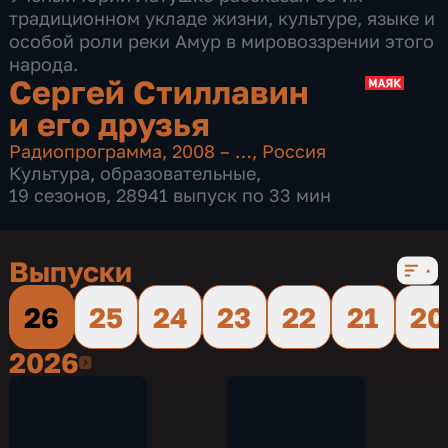
традиционном укладе жизни, культуре, языке и
особой роли реки Амур в мировоззрении этого
народа.
Сергей Стиллавин
и его друзья
Радиопрограмма
,
2008 – …
,
Россия
Культура
,
образовательные
,
19 сезонов, 28941 выпуск по 33 мин
Выпуски
26
25
24
23
22
21
20
2026
2026