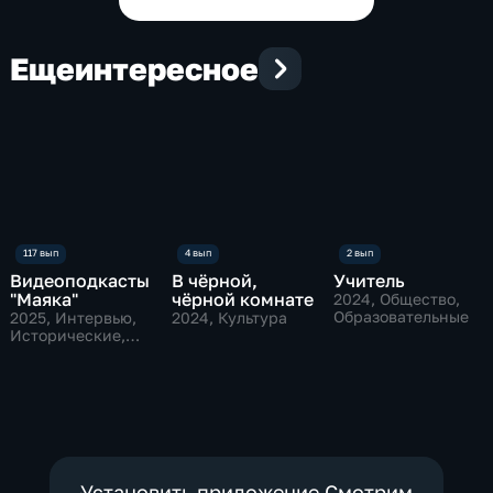
Еще
интересное
Видеоподкасты
В чёрной,
Учитель
"Маяка"
чёрной комнате
2024
, Общество,
Образовательные
2025
, Интервью,
2024
, Культура
Исторические,
культура
Установить приложение Смотрим