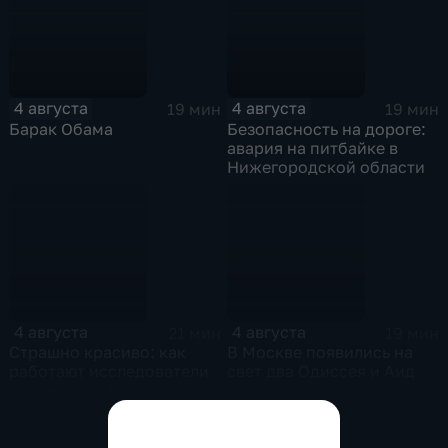
4 августа
4 августа
19 мин
19 мин
Барак Обама
Безопасность на дороге:
авария на питбайке в
Нижегородской области
4 августа
4 августа
21 мин
19 мин
Страшно красиво: как
В Москве появились на
работают исследователи
свет два Одиссея и Аид
подземного мира
спелеологи
Показать все выпуски