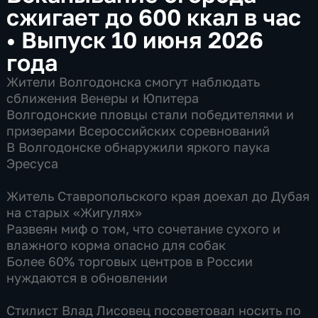
сжигает до 600 ккал в час
•
Выпуск 10 июня 2026
года
Жители Волгодонска смогут наблюдать
сближения Венеры и Юпитера
Волгодонские пловцы стали победителями и
призерами Всероссийских соревнований
В Волгодонске обнаружили яркого паука
Эресуса
Житель Ставропольского края доехал до Дубая
на старых «Жигулях»
Развеян миф о том, что сочетание сухого и
влажного корма опасно для собак
Более 60% торговых центров в России
нуждаются в обновлении
Стилист Влад Лисовец посоветовал носить по