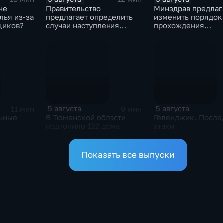
не
Правительство
Минздрав предлаг
лья из-за
предлагает определить
изменить порядок
щиков?
случаи наступления
прохождения
ответственности
освидетельствова
туроператора
приемных родите
5 августа
5 августа
11 мин
9 мин
льные
В Тюменской области
Геленджик. После
подтопило 122 дома
атаки
Показать все выпуски