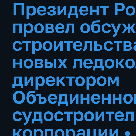
Президент Р
провел обсу
строительств
новых ледоко
директором
Объединенно
судостроител
корпорации
•