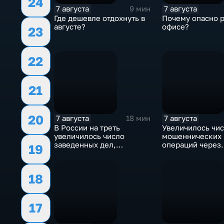
24
7 августа
7 августа
9 мин
Где дешевле отдохнуть в
Почему опасно р
августе?
офисе?
23
22
21
20
7 августа
7 августа
18 мин
В России на треть
Увеличилось чи
увеличилось число
мошеннических
заведенных дел,
операций через
19
связанных с отмыванием
банкоматы
денег
18
17