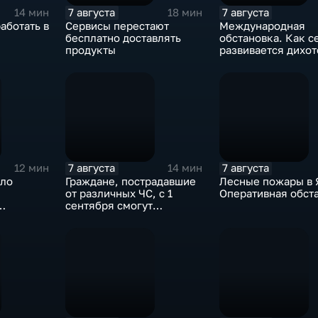
7 августа
7 августа
14 мин
18 мин
аботать в
Сервисы перестают
Международная
бесплатно доставлять
обстановка. Как с
продукты
развивается дихо
"Америка-Европа"
7 августа
7 августа
12 мин
14 мин
сло
Граждане, пострадавшие
Лесные пожары в 
от различных ЧС, с 1
Оперативная обст
сентября смогут
получить
дополнительные меры
соцподдержки