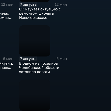
7 августа
12 мин
12 мин
СК изучает ситуацию с
ейчас
ремонтом школы в
томия
Новочеркасске
?
7 августа
6 мин
5 мин
Якутии.
В одном из поселков
ановка
Челябинской области
затопило дороги