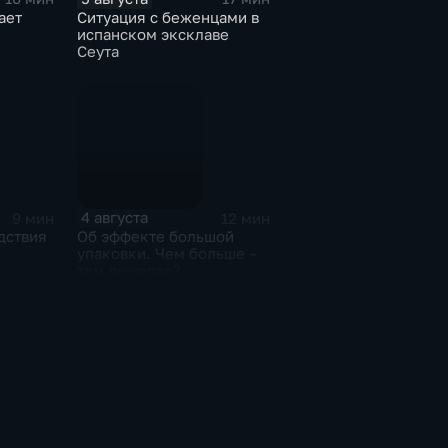
ает
Ситуация с беженцами в
испанском эксклаве
Сеута
ния для
лей
4 августа
9 мин
12 мин
дствия
Об эффекте большой
упаковки. Чем больше –
тем дешевле?