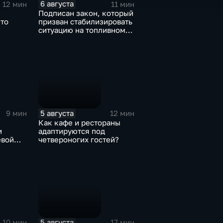
6 августа
12 мин
11 мин
Подписан закон, который
Что
призван стабилизировать
ситуацию на топливном
рынке
5 августа
9 мин
12 мин
Как кафе и рестораны
и
адаптируются под
евой
четвероногих гостей?
5 августа
10 мин
17 мин