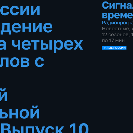
оссии
Сигна
време
ждение
Радиопрогр
Новостные
,
12 сезонов,
а четырех
по 17 мин
лов с
й
ьной
Выпуск 10