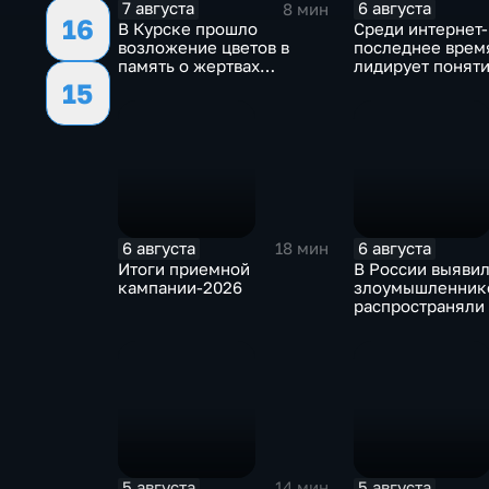
7 августа
6 августа
8 мин
16
В Курске прошло
Среди интернет
возложение цветов в
последнее врем
память о жертвах
лидирует понят
вторжения ВСУ в регион
"воздухан"
15
6 августа
6 августа
18 мин
Итоги приемной
В России выявил
кампании-2026
злоумышленнико
распространяли
собирали корпо
данные под вид
государственны
ведомств
5 августа
5 августа
14 мин