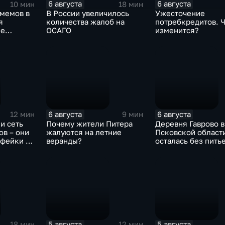
6 августа
6 августа
10 мин
18 мин
-мемов в
В России увеличилось
Ужесточение
я
количества жалоб на
потребкредитов. 
ие
ОСАГО
изменится?
6 августа
6 августа
12 мин
9 мин
и сеть
Почему жители Питера
Деревня Гаврово в
в – они
жалуются на летние
Псковской област
 фейки и
веранды?
осталась без пить
ративные
воды
ом
х
5 августа
5 августа
18 мин
12 мин