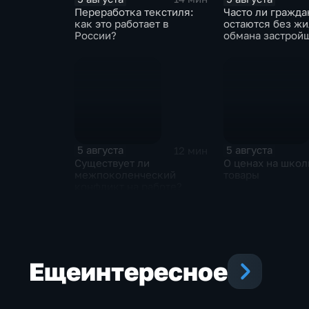
Переработка текстиля:
Часто ли гражда
как это работает в
остаются без жи
России?
обмана застрой
5 августа
5 августа
12 мин
Существует ли
О ценах на шко
межпоколенческий
товары
конфликт на работе?
Еще
интересное