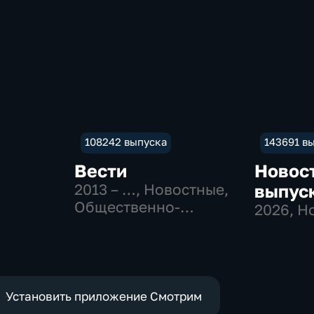
108242 выпуска
143691 в
Вести
Новос
2013 – …
, Новостные,
выпус
Общественно-
2026
, Н
политические
Установить приложение Смотрим