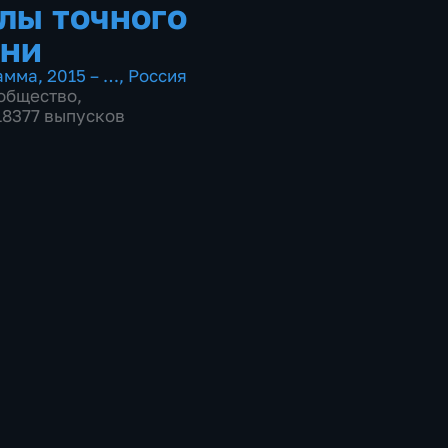
лы точного
ни
амма
,
2015 – …
,
Россия
общество
,
 18377 выпусков