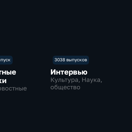
ыпуск
3038 выпусков
тные
Интервью
ки
Культура, Наука,
общество
овостные