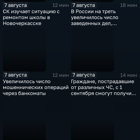
7 августа
7 августа
12 мин
18 мин
СК изучает ситуацию с
В России на треть
ремонтом школы в
увеличилось число
Новочеркасске
заведенных дел,
связанных с отмыванием
денег
7 августа
7 августа
12 мин
14 мин
Увеличилось число
Граждане, пострадавшие
мошеннических операций
от различных ЧС, с 1
через банкоматы
сентября смогут получить
дополнительные меры
соцподдержки