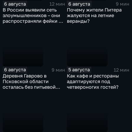
6 августа
6 августа
12 мин
9 мин
В России выявили сеть
Почему жители Питера
злоумышленников – они
жалуются на летние
распространяли фейки и
веранды?
собирали корпоративные
данные под видом
государственных
ведомств
6 августа
5 августа
9 мин
12 мин
Деревня Гаврово в
Как кафе и рестораны
Псковской области
адаптируются под
осталась без питьевой
четвероногих гостей?
воды