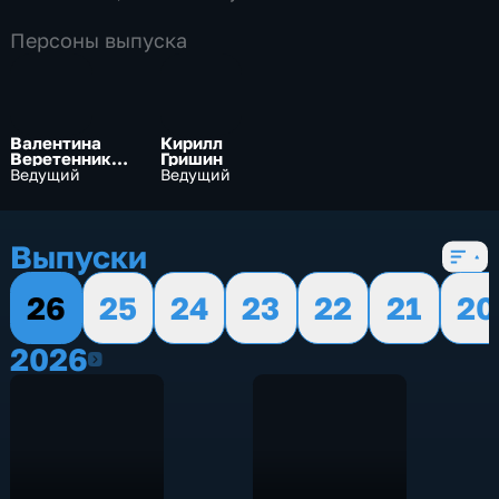
по 17 мин
Персоны выпуска
Валентина
Кирилл
Веретеннико
Гришин
ва
Ведущий
Ведущий
Выпуски
26
25
24
23
22
21
20
2026
2026