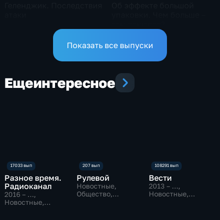
Геленджик. Последствия
Об эффекте большой
атаки
упаковки. Чем больше –
тем дешевле?
Показать все выпуски
Еще
интересное
Разное время.
Рулевой
Вести
Радиоканал
Новостные,
2013 – …
,
Общество,
Новостные,
2016 – …
,
технологии
Общественно-
Новостные,
политические
Общество