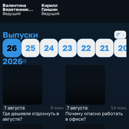
Валентина
Кирилл
Веретеннико
Гришин
ва
Ведущий
Ведущий
Выпуски
26
25
24
23
22
21
20
2026
2026
7 августа
7 августа
9 мин
14 мин
Где дешевле отдохнуть в
Почему опасно работать
августе?
в офисе?