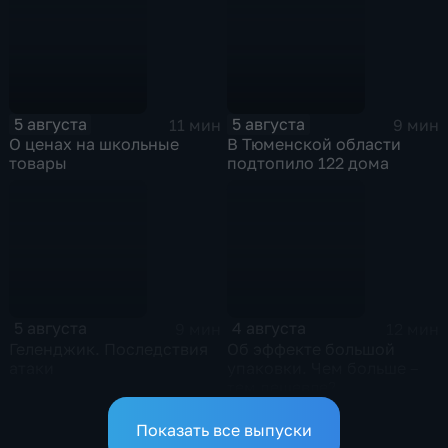
5 августа
5 августа
11 мин
9 мин
О ценах на школьные
В Тюменской области
товары
подтопило 122 дома
5 августа
4 августа
9 мин
12 мин
Геленджик. Последствия
Об эффекте большой
атаки
упаковки. Чем больше –
тем дешевле?
Показать все выпуски