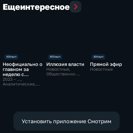
Еще
интересное
Неофициально о
Иллюзия власти
Прямой эфир
главном за
Новостные,
Новостные
неделю с
Общественно-
политические
Даниилом
2023 – …
,
Безсоновым
Аналитические,
Новостные
Установить приложение Смотрим