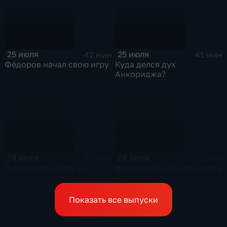
25 июля
25 июля
42 мин
41 мин
Фёдоров начал свою игру
Куда делся дух
Анкориджа?
24 июля
24 июля
40 мин
41 мин
Сколько бандита ни
Фронт резко приблизился
маскируй, он себя выдаст
к каждому из нас
Показать все выпуски