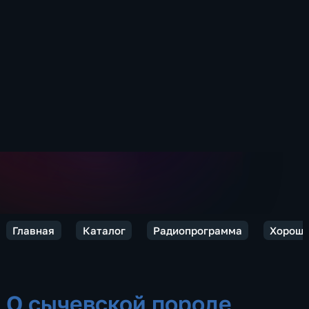
Главная
Каталог
Радиопрограмма
Хороше
О сычевской породе