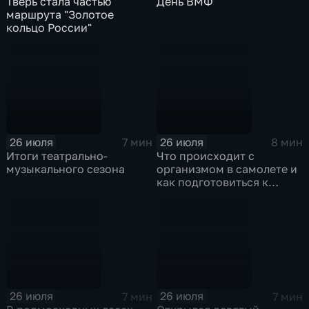
Тверь стала частью
День ВМФ
маршрута "Золотое
кольцо России"
26 июля
26 июля
7 мин
8 мин
Итоги театрально-
Что происходит с
музыкального сезона
организмом в самолете и
как подготовиться к
полету?
26 июля
26 июля
7 мин
7 мин