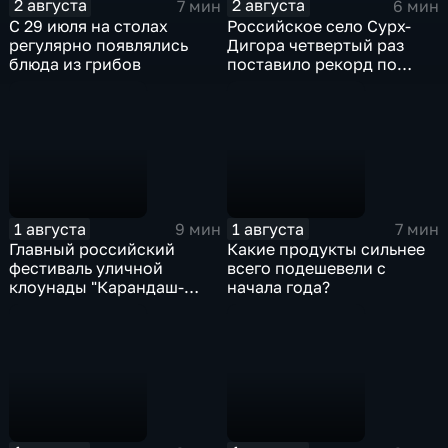
2 августа
2 августа
7 мин
6 мин
С 29 июля на столах
Российское село Сурх-
регулярно появлялись
Дигора четвертый раз
блюда из грибов
поставило рекорд по
долгожителям
1 августа
1 августа
9 мин
7 мин
Главный российский
Какие продукты сильнее
фестиваль уличной
всего подешевели с
клоунады "Карандаш-
начала года?
Фест" проходит в
Тверской области