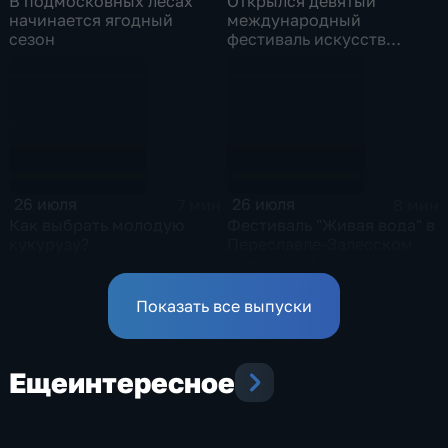
В подмосковных лесах
Открылся девятый
начинается ягодный
международный
сезон
фестиваль искусств
"Вдохновение" на ВДНХ
26 июля
26 июля
7 мин
8 мин
Как выбрать молодую
Фестиваль "Живая вода" в
кукурузу?
Переславле-Залесском
пройдет 26 июля
Показать все выпуски
Еще
интересное