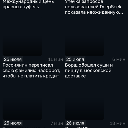
Международный День
Утечка запросов
красных туфель
пользователей DeepSeek
показала неожиданную
тенденцию: ИИ доверяют
то, о чем порой не
говорят ни близким, ни
психологам
25 июля
25 июля
11 мин
6 мин
Россиянин переписал
Борщ обошел суши и
свою фамилию наоборот,
пиццу в московской
чтобы не платить кредит
доставке
25 июля
26 июля
7 мин
18 мин