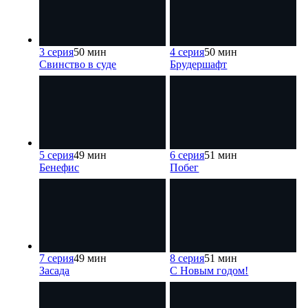
3 серия
50 мин
4 серия
50 мин
Свинство в суде
Брудершафт
5 серия
49 мин
6 серия
51 мин
Бенефис
Побег
7 серия
49 мин
8 серия
51 мин
Засада
С Новым годом!