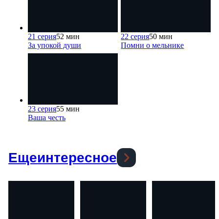
21 серия
52 мин
22 серия
50 мин
За упокой души
Помни о мельнике
23 серия
55 мин
Ваша честь
Еще
интересное