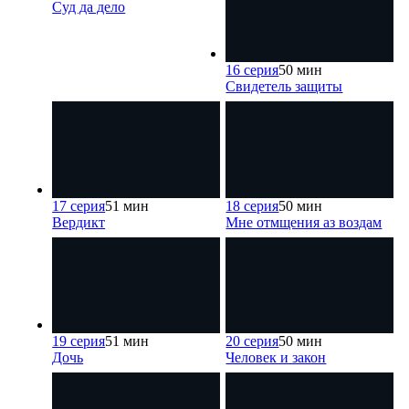
Суд да дело
16 серия
50 мин
Свидетель защиты
17 серия
51 мин
18 серия
50 мин
Вердикт
Мне отмщения аз воздам
19 серия
51 мин
20 серия
50 мин
Дочь
Человек и закон