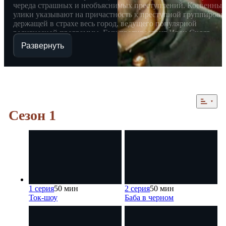
череда страшных и необъяснимых преступлений. Косвенные
улики указывают на причастность к преступной группировк
держащей в страхе весь город, ведущего популярной
религиозной программы. Ему противостоит Иван Скляр,
честный и справедливый судья, свято верящий в
Развернуть
неотвратимость наказания. За недостатком улик суд
присяжных оправдывает преступника, и для Ивана,
проводившего процесс, доказательство вины становится
делом жизни... Фильм-лауреат IV Международного фестивал
"Закон и Общество" в номинации "Преступление и
наказание" (2002) Режиссер: Александр Велединский Автор
сценария: Игорь Порублев, Александр Велединский, Андре
Сезон 1
Горлов, Мария Сапрыкина Продюсеры: Валерий
Тодоровский, Илья Неретин Оператор: Сергей Михальчук В
ролях: Дмитрий Назаров, Виктор Раков, Сергей Гармаш, Ни
Усатова, Алика Смехова, Алеся Самоховец, Владимир
Стеклов, Наталья Курдюбова, Нуца Шаншианешвили, Серге
Баталов, Анна Уколова, Алексей Горбунов, Сергей Юшкевич
Максим Лагашкин, Агриппина Стеклова, Леван Мсхиладзе,
Ростислав Янковский, Андрей Рапопорт, Алексей Шевченко
Олег Корчиков, Светлана Рябова, Артур Смольянинов
1 серия
50 мин
2 серия
50 мин
Ток-шоу
Баба в черном