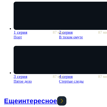
1 серия
2 серия
87 мин
87 м
Порт
В тихом омуте
3 серия
4 серия
87 мин
87 м
Пятое дело
Стертые следы
Еще
интересное