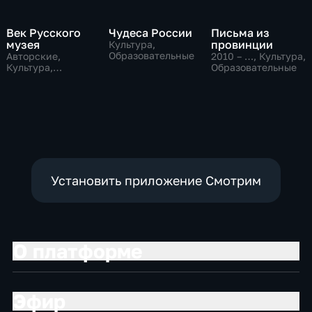
Век Русского
Чудеса России
Письма из
музея
провинции
Культура,
Образовательные
Авторские,
2010 – …
, Культура,
Культура,
Образовательные
образовательные
Установить приложение Смотрим
О платформе
Эфир