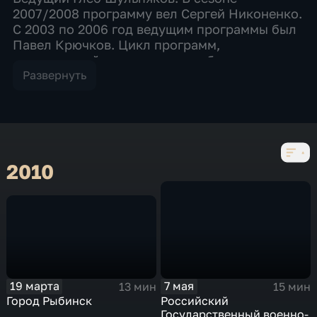
2007/2008 программу вел Сергей Никоненко.
С 2003 по 2006 год ведущим программы был
Павел Крючков. Цикл программ,
посвященный сохранению наиболее
значимых объектов культуры России.
Развернуть
Программа – лауреат ТЭФИ-2004 в
номинации "Журналистское расследование".
Электронный адрес передачи: drepublic@tv-
culture.ru Читайте также: NB! Достояние
республики – приближение к миру
2010
провинции. Что имеем, о чем плачем?
19 марта
7 мая
13 мин
15 мин
Город Рыбинск
Российский
Государственный военно-