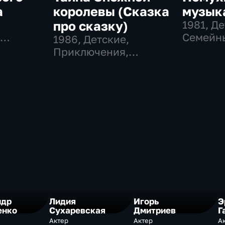
а
королевы (Сказка
музык
,
про сказку)
1981
, Д
,
Семейн
1986
, Детские,
музыка
Приключения,
семейные
ндр
Лидия
Игорь
Э
енко
Сухаревская
Дмитриев
Г
Актер
Актер
А