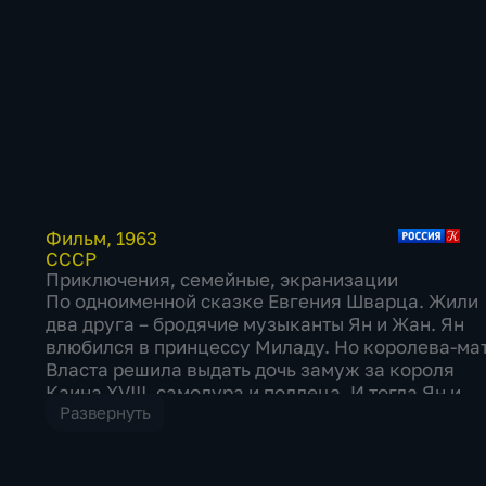
Фильм
,
1963
СССР
Приключения
,
семейные
,
экранизации
По одноименной сказке Евгения Шварца. Жили
два друга – бродячие музыканты Ян и Жан. Ян
влюбился в принцессу Миладу. Но королева-ма
Власта решила выдать дочь замуж за короля
Каина XVIII, самодура и подлеца. И тогда Ян и
Развернуть
Жан, решив во что бы то ни стало расстроить
венчание, отправились в королевство, в которо
предательство и подлость возведено в почет.
Режиссеры: Надежда Кошеверова, Михаил