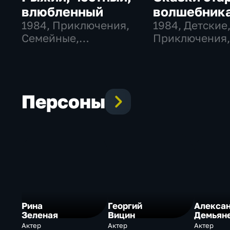
влюбленный
волшебник
1984
, Приключения,
1984
, Детские
Семейные,
Приключения
экранизации
семейные
Персоны
Рина
Георгий
Алекса
Зеленая
Вицин
Демьян
Актер
Актер
Актер