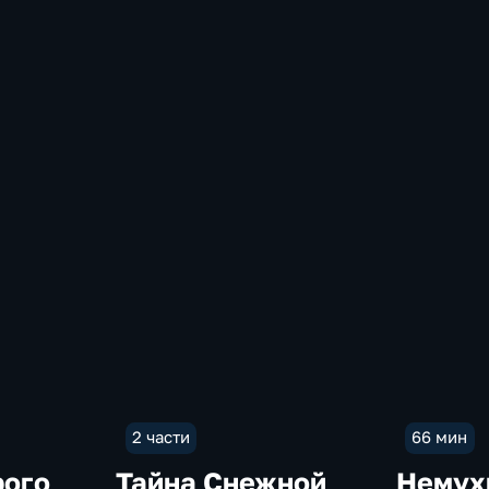
н:
2 части
66 мин
рого
Тайна Снежной
Немух