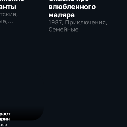
анты
влюбленного
етские,
маляра
ые,
1987
, Приключения,
льные
Семейные
раст
арин
ктер