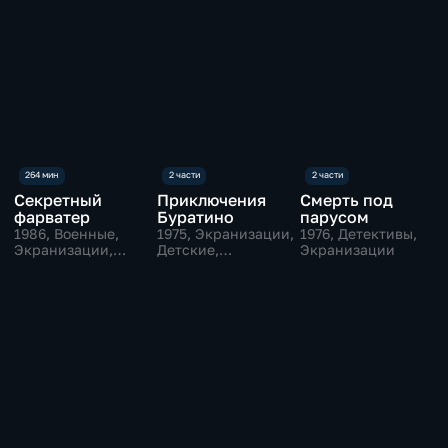
Секретный
Приключения
Смерть под
фарватер
Буратино
парусом
1986
, Военные,
1975
, Экранизации,
1976
, Детективы,
Экранизации,
Детские,
Экранизации
драмы
приключения