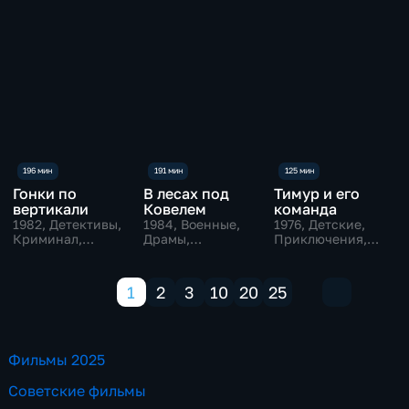
Гонки по
В лесах под
Тимур и его
вертикали
Ковелем
команда
1982
, Детективы,
1984
, Военные,
1976
, Детские,
Криминал,
Драмы,
Приключения,
экранизации
экранизации
семейные
1
2
3
10
20
25
Фильмы 2025
Советские фильмы