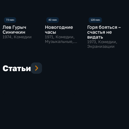
Лев Гурыч
Новогодние
Горя бояться –
Синичкин
часы
счастья не
видать
1974
, Комедии
1971
, Комедии,
Музыкальные,
1973
, Комедии,
приключения
Экранизации
Статьи