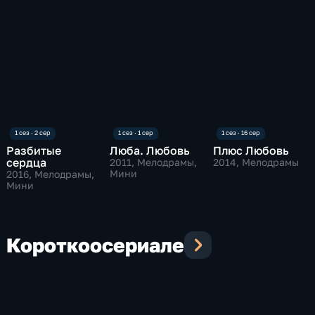
Разбитые
Люба. Любовь
Плюс Любовь
сердца
2011
, Мелодрамы,
2014
, Мелодрамы
Мини
2016
, Мелодрамы,
Мини
Коротко
о
сериале