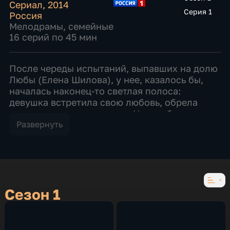
Сериал
,
2014
Серия 1
Россия
Мелодрамы
,
семейные
16 серий по 45 мин
После череды испытаний, выпавших на долю
Любы (Елена Шилова), у нее, казалось бы,
началась наконец-то светлая полоса:
девушка встретила свою любовь, обрела
настоящего отца и сестру. Но как быть, если
внезапно оказывается, что стать счастливой
Развернуть
самой – значит разрушить жизнь своей
семьи. Какой выбор сделает Люба? Хватит ли
ей сил отказаться от своей любви? Люба
была одной из лучших студенток на
последнем курсе мединститута, но из-за
Сезон 1
тяжелой болезни матери вынуждена была
взять академический отпуск. Кроме того, у
нее окончательно испортились отношения с
отцом, который, не стесняясь больной жены,