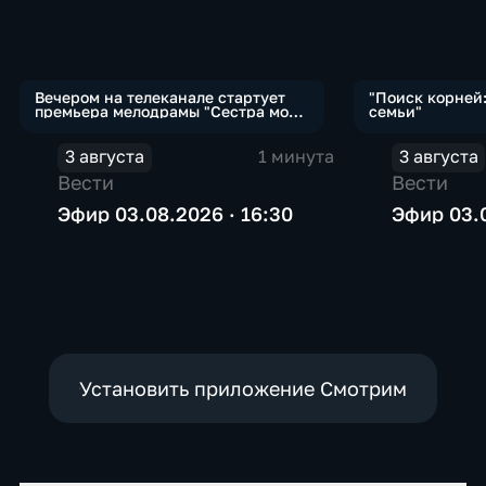
Вечером на телеканале стартует
"Поиск корней
премьера мелодрамы "Сестра моя,
семьи"
Любовь"
3 августа
1 минута
3 августа
Вести
Вести
Эфир 03.08.2026 · 16:30
Эфир 03.0
Установить приложение Смотрим