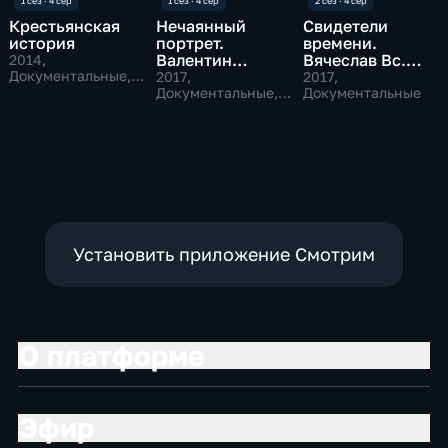
Крестьянская
Нечаянный
Свидетели
история
портрет.
времени.
Валентин
Вячеслав Вс.
2014
,
Документальные,
Курбатов.
Иванов. И Бог
2017
,
2017
,
Исторические
Последние
Документальные,
ночует между
Документальные
Биографии
строк...
Установить приложение Смотрим
О платформе
Эфир