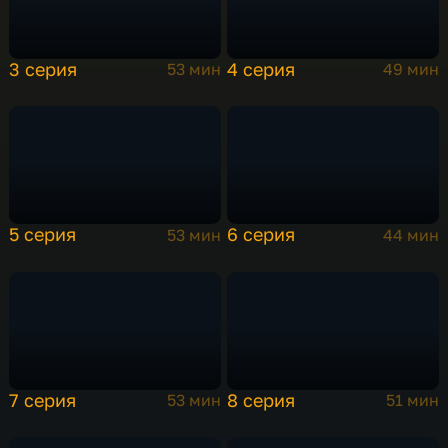
судьба отдела, но и вся внешняя политика
Советского Союза. В небе над Свердловском
сбит американский самолет-шпион, его
3 серия
4 серия
53 мин
49 мин
пилот, майор Пауэрс, взят в плен.
5 серия
6 серия
53 мин
44 мин
7 серия
8 серия
53 мин
51 мин