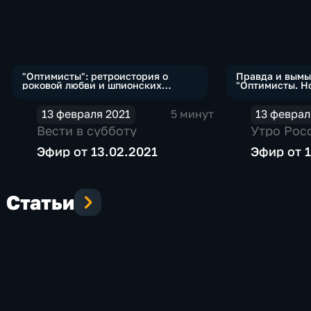
"Оптимисты": ретроистория о
Правда и вымы
роковой любви и шпионских
"Оптимисты. Н
страстях
13 февраля 2021
5 минут
13 феврал
Вести в субботу
Утро Рос
Эфир от 13.02.2021
Эфир от 1
Статьи