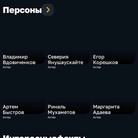
Персоны
Владимир
Северия
Егор
Вдовиченков
Янушаускайте
Корешков
Актер
Актер
Актер
Артем
Риналь
Маргарита
Быстров
Мухаметов
Адаева
Актер
Актер
Актер