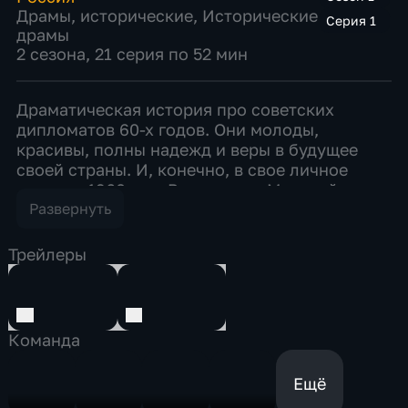
Драмы
,
исторические
,
Исторические
Серия 1
драмы
2 сезона, 21 серия по 52 мин
Драматическая история про советских
дипломатов 60-х годов. Они молоды,
красивы, полны надежд и веры в будущее
своей страны. И, конечно, в свое личное
счастье. 1960 год. Высоко над Москвой, в
здании Министерства иностранных дел СССР,
Развернуть
работает уникальная Информационно-
аналитическая группа, ИАГ. Это молодые
Трейлеры
специалисты, недавние выпускники МГИМО.
Их задача – находить новые оригинальные
подходы к вопросам взаимоотношений СССР
с внешним миром. Но их голос
Команда
совещательный даже в кабинетах самого
МИДа: иногда их слушают, а чаще всего – нет.
Ещё
Молодые сотрудники ИАГ – Андрей Муратов,