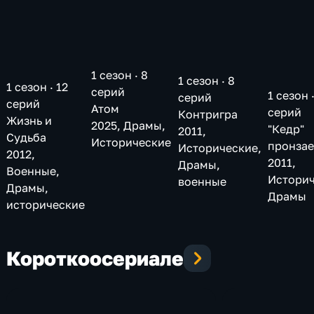
1 сезон · 8
1 сезон · 8
1 сезон · 12
серий
1 сезон 
серий
серий
Атом
серий
Контригра
Жизнь и
2025
, Драмы,
"Кедр"
2011
,
Судьба
Исторические
пронзае
Исторические,
2012
,
2011
,
Драмы,
Военные,
Историч
военные
Драмы,
Драмы
исторические
Коротко
о
сериале