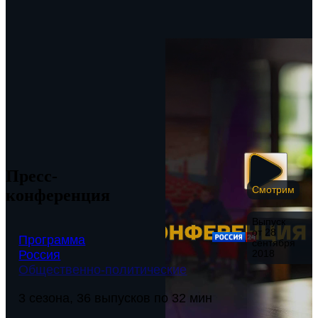
Пресс-
Смотрим
конференция
Выпуск
от 28
Программа
сентября
Россия
2018
Общественно-политические
3 сезона, 36 выпусков по 32 мин