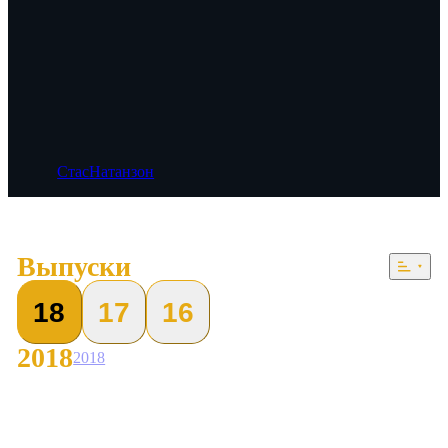
Стас
Натанзон
Выпуски
18
17
16
2018
2018