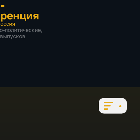
-
ренция
оссия
о-политические
,
6 выпусков