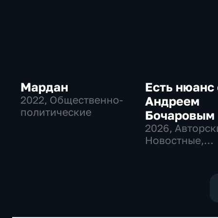
Мардан
Есть нюанс 
2022
, Общественно-
Андреем
политические
Бочаровым
2026
, Авторск
Новостные,
общественно-
политические