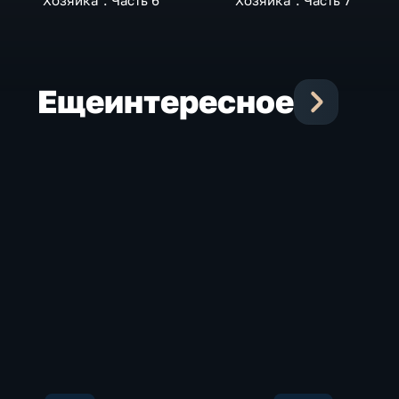
"Хозяйка". Часть 6
"Хозяйка". Часть 7
Еще
интересное