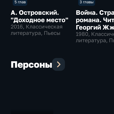
5 глав
3 главы
А. Островский.
Война. Стр
"Доходное место"
романа. Чи
2016
, Классическая
Георгий Ж
литература, Пьесы
1980
, Классич
литература, П
Персоны