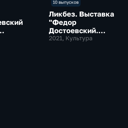
10 выпусков
Ликбез. Выставка
евский
"Федор
Достоевский.
нчиково и
Сильные
2021
, Культура
итатели"
впечатления"