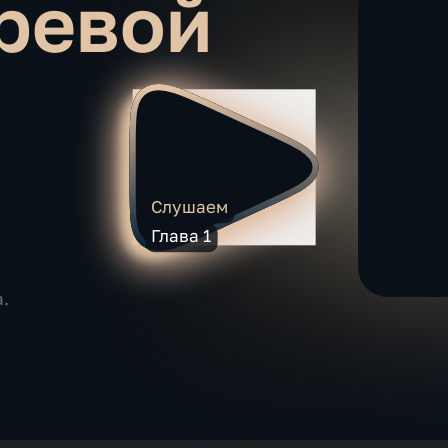
ревой
Слушаем
Глава 1
а.
.