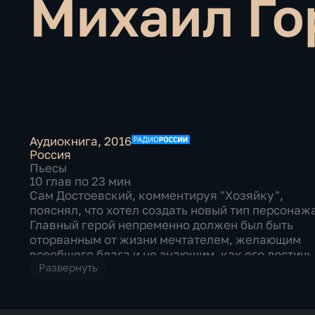
Михаил Го
Аудиокнига
,
2016
Россия
Пьесы
10 глав по 23 мин
Сам Достоевский, комментируя "Хозяйку",
пояснял, что хотел создать новый тип персонаж
Главный герой непременно должен был быть
оторванным от жизни мечтателем, желающим
всеобщего блага и не знающим, как его достичь
Развернуть
Читает: Михаил Горевой