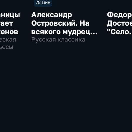
78 мин
аницы
Александр
Федор
тает
Островский. На
Досто
женов
всякого мудреца
"Село
еская
довольно
Русская классика
Степа
ьесы
простоты
его об