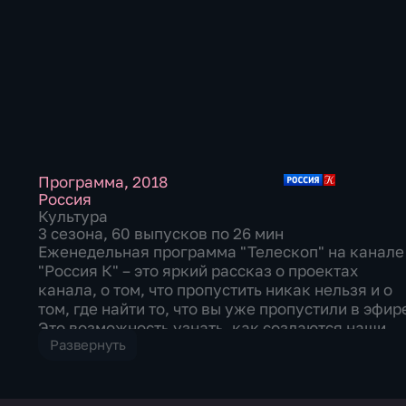
Программа
,
2018
Россия
Культура
3 сезона, 60 выпусков по 26 мин
Еженедельная программа "Телескоп" на канале
"Россия К" – это яркий рассказ о проектах
канала, о том, что пропустить никак нельзя и о
том, где найти то, что вы уже пропустили в эфир
Это возможность узнать, как создаются наши
Развернуть
лучшие проекты, и увидеть, какими бывают
звезды канала за кадром. "Телескоп" – вы
увидите то, что пропустят другие. Ведущие –
Татьяна Лиманова и Пётр Вяткин. Пишите нам: