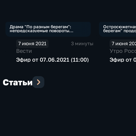
Драма "По разным берегам":
Остросюжетная
непредсказуемые повороты
берегам" прод
сюжета
7 июня 2021
3 минуты
7 июня 20
Вести
Утро Рос
Эфир от 07.06.2021 (11:00)
Эфир от 0
Статьи