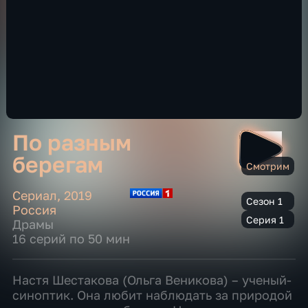
По разным
берегам
Смотрим
Сериал
,
2019
Сезон 1
Россия
Серия 1
Драмы
16 серий по 50 мин
Настя Шестакова (Ольга Веникова) – ученый-
синоптик. Она любит наблюдать за природой