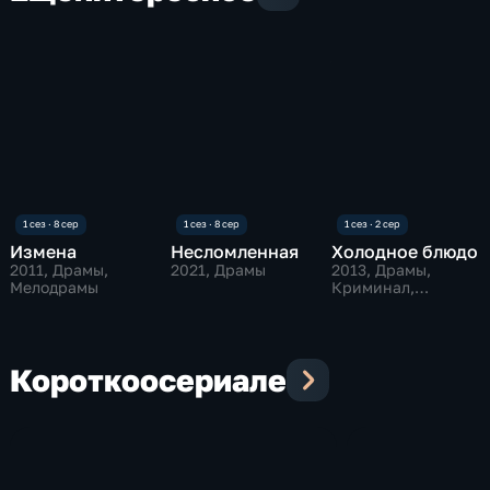
Измена
Несломленная
Холодное блюдо
2011
, Драмы,
2021
, Драмы
2013
, Драмы,
Мелодрамы
Криминал,
мелодрамы
Коротко
о
сериале