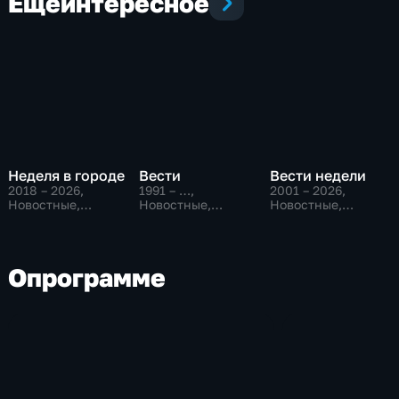
Еще
интересное
Неделя в городе
Вести
Вести недели
2018 – 2026
,
1991 – …
,
2001 – 2026
,
Новостные,
Новостные,
Новостные,
Общество,
Общественно-
Общественно-
общественно-
политические,
политические
политические
социально-
экономические
О
программе