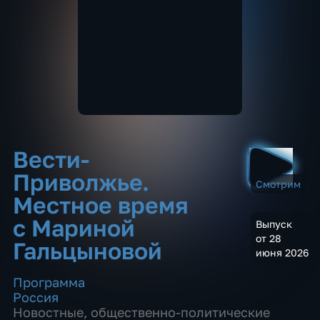
Вести-
Приволжье.
Смотрим
Местное время
с Мариной
Выпуск
от 28
Гальцыновой
июня 2026
Программа
Россия
Новостные
,
общественно-политические