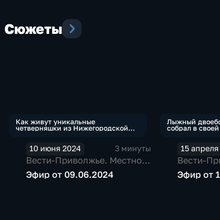
политические,
политические
политические,
социально-
социально-
экономические
экономические
Сюжеты
Как живут уникальные
Лыжный двоебо
четверняшки из Нижегородской
собрал в своей
области?
медалей
10 июня 2024
3 минуты
15 апреля
Вести-Приволжье. Местное
Вести-Пр
время с Мариной
время с 
Эфир от 09.06.2024
Эфир от 
Гальцыновой
Гальцыно