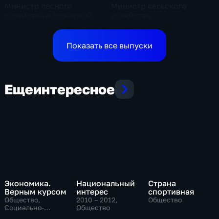
Министр лесного
Министр сельского
хозяйства и пожарной
хозяйства
безопасности Валерий
Забайкальского края
Шрейдер
Альбина Корешкова
Показать все выпуски
Еще
интересное
Экономика.
Национальный
Страна
Верным курсом
интерес
спортивная
Общество,
2010 – 2012
,
Общество
Социально-
Общество
экономические