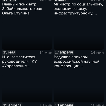
Главный психиатр
Министр по социальному,
Забайкальского края
экономическому,
Ольга Ступина
инфраструктурному,
пространственному
планированию и
развитию Забайкалья
Виталий Эксузян
13 мая
17 апреля
14 мин
14 мин
И. о. заместителя
Ведущие спикеры
руководителя ГКУ
всероссийской научной
«Управление
конференции
лесничествами»
"Российская
Забайкальского края
цивилизация: духовные
Вадим Попов
истоки и исторические
перспективы"
15 апреля
13 апреля
13 мин
10 мин