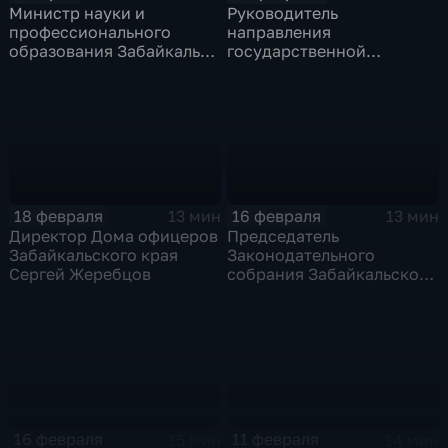
Министр науки и
Руководитель
профессионального
направления
образования Забайкалья
государственной
Наталья Викулова
поддержки в
Забайкальском крае
компании «Ареал»
Вячеслав Костин
18 февраля
16 февраля
13 мин
13 мин
Директор Дома офицеров
Председатель
Забайкальского края
Законодательного
Сергей Жеребцов
собрания Забайкальского
края Юрий Кон
16 февраля
11 февраля
15 мин
14 мин