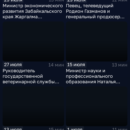
Министр экономического
Певец, телеведущий
развития Забайкальского
Родион Газманов и
края Жаргалма
генеральный продюсер
Бадмажапова
музыкального проекта
"Родники. Дальний
Восток" Елена Ульянова
27 июля
15 июля
14 мин
13 мин
Руководитель
Министр науки и
государственной
профессионального
ветеринарной службы
образования Наталья
Забайкальского края
Викулова
Татьяна Филиппова
13 июля
1 июля
15 мин
11 мин