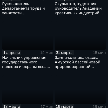
Руководитель
Скульптор, художник,
департамента труда и
руководитель Академии
занятости
креативных индустрий
Забайкальского края
при ЗабГУ Жигжит
Екатерина Квашенкова
Баясхаланов
1 апреля
31 марта
14 мин
15 мин
Начальник управления
Замначальника отдела
государственного
Амурской бассейновой
надзора и охраны леса
природоохранной
министерства лесного
прокуратуры Татьяна
хозяйства и пожарной
Горобенко
безопасности Зоригто
Дагбаев
18 марта
16 марта
17 мин
16 мин