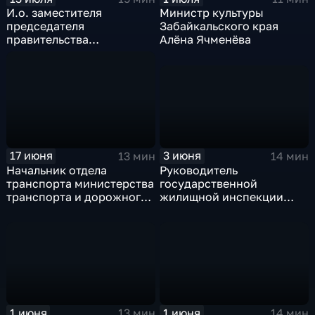
И.о. заместителя
Министр культуры
председателя
Забайкальского края
правительства
Алёна Ячменёва
Забайкальского края,
министр ЖКХ,
энергетики,
цифровизации и связи
Андрей Чибисов
3 июня
17 июня
14 мин
13 мин
Руководитель
Начальник отдела
государственной
транспорта министерства
жилищной инспекции
транспорта и дорожного
Елена Смородникова
хозяйства
Забайкальского края
Дмитрий Устюгов
1 июня
1 июня
13 мин
14 мин