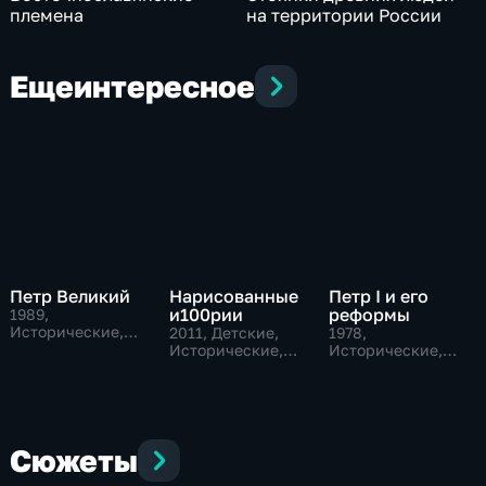
племена
на территории России
Еще
интересное
Петр Великий
Нарисованные
Петр I и его
и100рии
реформы
1989
,
Исторические,
2011
, Детские,
1978
,
Образовательные
Исторические,
Исторические,
образовательные
Образовательные,
тВ СССР
Сюжеты