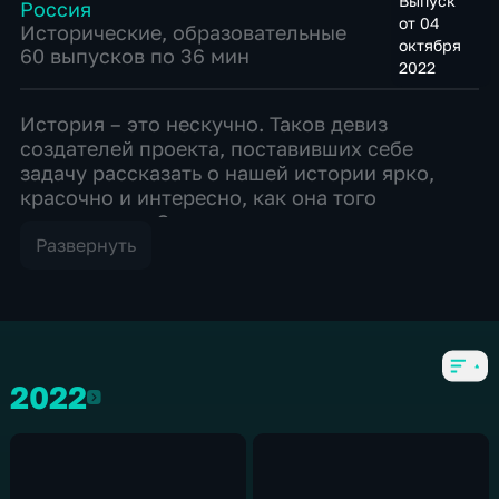
Выпуск
Россия
от 04
Исторические
,
образовательные
октября
60 выпусков по 36 мин
2022
История – это нескучно. Таков девиз
создателей проекта, поставивших себе
задачу рассказать о нашей истории ярко,
красочно и интересно, как она того
заслуживает. С молодыми и современными
ведущими, с яркой и наглядной графикой
Развернуть
строчки из летописей и архивов
превращаются в захватывающие и
увлекательные путешествия от истоков
России к концу двадцатого века. Вы узнаете
об истории нашей страны много нового и
2022
интересного, а немного юмора и параллели с
2022
современными тенденциями покажут, в чем
отличие и сходство между нами и нашими
далекими предками.