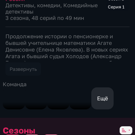
Детективы
,
комедии
,
Комедийные
Серия 1
детективы
3 сезона, 48 серий по 49 мин
Продолжение истории о пенсионерке и
бывшей учительнице математики Агате
Денисовне (Елена Яковлева). В новых сериях
Агата и бывший судья Холодов (Александр
Балуев) наконец решили все свои проблемы
и готовятся к свадьбе. Племянник Холодова,
Развернуть
следователь Эдик (Сергей Перегудов),
счастлив с дочерью Агаты – Таней (Ирина
Команда
Таранник), которая ждет их общего ребенка.
Эдика повысили и дали новых подчиненных.
Ещё
Все меняется, когда к Агате приходит
незнакомая женщина Ирина (Ирина
Чериченко) и сообщает счастливой невесте
шокирующие новости. Оказывается,
Сезоны
покойный муж Агаты, адвокат Марфин