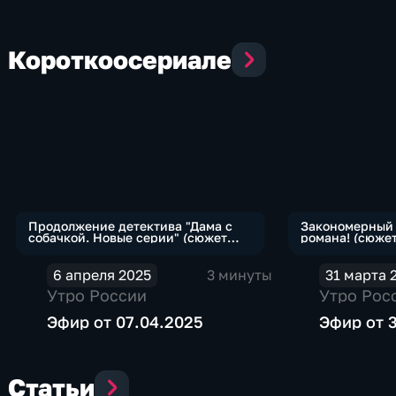
Коротко
о
сериале
Продолжение детектива "Дама с
Закономерный 
собачкой. Новые серии" (сюжет
романа! (сюже
программы "Утро России")
России")
6 апреля 2025
3 минуты
31 марта 
Утро России
Утро Рос
Эфир от 07.04.2025
Эфир от 
Статьи